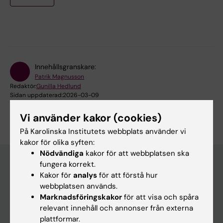
Innehållsgranskare:
Patrik Magnusson
Redaktör:
Gunilla Hedlund
Sidan uppdaterad:
2026-03-09
Vi använder kakor (cookies)
På Karolinska Institutets webbplats använder vi
kakor för olika syften:
Nödvändiga
kakor för att webbplatsen ska
fungera korrekt.
Kakor för
analys
för att förstå hur
Huvudmeny
webbplatsen används.
Marknadsföringskakor
för att visa och spåra
Utbildning
relevant innehåll och annonser från externa
Forskarutbildning
plattformar.