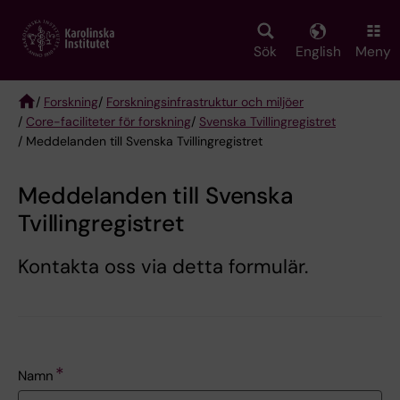
Skip
to
main
Sök
English
Meny
content
/
Forskning
/
Forskningsinfrastruktur och miljöer
/
Core-faciliteter för forskning
/
Svenska Tvillingregistret
Breadcrumb
/ Meddelanden till Svenska Tvillingregistret
Meddelanden till Svenska
Tvillingregistret
Kontakta oss via detta formulär.
Namn