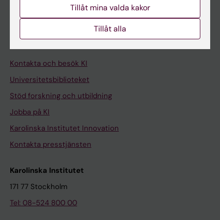
Tillåt mina valda kakor
Medarbetare
Tillåt alla
Medarbetarportalen
Kontakta och besök KI
Universitetsbiblioteket
Stöd forskning och utbildning
Jobba på KI
Karolinska Institutet Innovation
Kontakta presstjänsten
Karolinska Institutet
171 77 Stockholm
Tel: 08-524 800 00