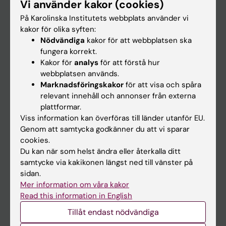
Vi använder kakor (cookies)
Forskning
På Karolinska Institutets webbplats använder vi
Om KI
kakor för olika syften:
Nödvändiga
kakor för att webbplatsen ska
fungera korrekt.
På gång
Kakor för
analys
för att förstå hur
Nyheter
webbplatsen används.
Marknadsföringskakor
för att visa och spåra
Kalender
relevant innehåll och annonser från externa
plattformar.
Student
Viss information kan överföras till länder utanför EU.
Genom att samtycka godkänner du att vi sparar
Ladok
cookies.
Canvas
Du kan när som helst ändra eller återkalla ditt
samtycke via kakikonen längst ned till vänster på
Schema
sidan.
Studentmejlen
Mer information om våra kakor
Read this information in English
Kurs- och programwebbar
Tillåt endast nödvändiga
Student på KI