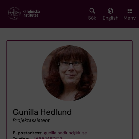
Skip
to
main
Sök
English
Meny
content
Gunilla Hedlund
Projektassistent
E-postadress:
gunilla.hedlund@ki.se
Telefon:
+46852487422