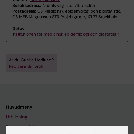
Besöksadress:
Nobels väg 12a, 17165 Solna
Postadress:
C8 Medicinsk epidemiologi och biostatistik,
C8 MEB Magnusson STR Projektgrupp, 171 77 Stockholm
Del av:
Institutionen för medicinsk epidemiologi och biostatistik
Är du Gunilla Hedlund?
Redigera din profil
Huvudmeny
Utbildning
Forskarutbildning