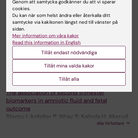
Sterpu I; Bolk J; Oberg SP; Varli IH; Itzel EW
Genom att samtycka godkänner du att vi sparar
cookies.
ARTICLE:
ACTA OBSTETRICIA ET
Du kan när som helst ändra eller återkalla ditt
samtycke via kakikonen längst ned till vänster på
GYNECOLOGICA SCANDINAVICA.
sidan.
2020;99(8):1014-1021
Mer information om våra kakor
Risk factors for poor neonatal outcome in
Read this information in English
pregnancies with decreased fetal movements
Tillåt endast nödvändiga
Sterpu I; Pilo C; Koistinen IS; Lindqvist PG;
Alla författare
Gemzell-Danielsson K; Itzel EW
Tillåt mina valda kakor
ARTICLE:
JOURNAL OF MATERNAL-FETAL &
Tillåt alla
NEONATAL MEDICINE.
2019;32(21):3627-3632
The association of second trimester
biomarkers in amniotic fluid and fetal
outcome
Sterpu I; Anfelter P; Wray S; Kaihola H; Akerud
Alla författare
H; Wiberg-Itzel E