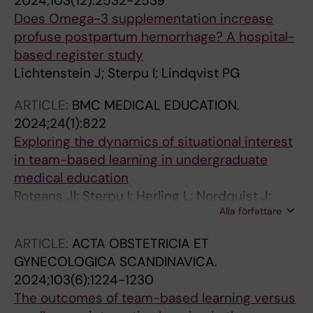
2024;103(12):2532-2539
Does Omega-3 supplementation increase
profuse postpartum hemorrhage? A hospital-
based register study
Lichtenstein J; Sterpu I; Lindqvist PG
ARTICLE:
BMC MEDICAL EDUCATION.
2024;24(1):822
Exploring the dynamics of situational interest
in team-based learning in undergraduate
medical education
Rotgans JI; Sterpu I; Herling L; Nordquist J;
Alla författare
Acharya G
ARTICLE:
ACTA OBSTETRICIA ET
GYNECOLOGICA SCANDINAVICA.
2024;103(6):1224-1230
The outcomes of team-based learning versus