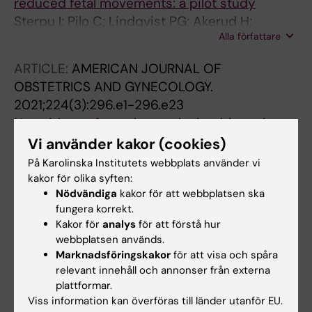
reduced fetal movements: a pilot study
Sterpu I; Pilo C; Lindqvist PG; Akerud H;
Alla författare
Wiberg Itzel E
ARTICLE:
AMERICAN JOURNAL OF
OBSTETRICS AND GYNECOLOGY.
2021;224(3):296.e1-296.e23
No evidence for a placental microbiome in
human pregnancies at term
Vi använder kakor (cookies)
Sterpu I; Fransson E; Hugerth LW; Du J; Pereira
På Karolinska Institutets webbplats använder vi
Alla författare
M; Cheng L; Radu SA; Calderon-Perez L; Zha Y;
kakor för olika syften:
Nödvändiga
kakor för att webbplatsen ska
Angelidou P; Pennhag A; Boulund F; Scheynius
ARTICLE:
BMC PREGNANCY AND CHILDBIRTH.
fungera korrekt.
A; Engstrand L; Wiberg-Itzel E; Schuppe-
2020;20(1):700
Kakor för
analys
för att förstå hur
Koistinen I
webbplatsen används.
Could a multidisciplinary regional audit
Marknadsföringskakor
för att visa och spåra
identify avoidable factors and delays that
relevant innehåll och annonser från externa
contribute to stillbirths? A retrospective
plattformar.
cohort study
Viss information kan överföras till länder utanför EU.