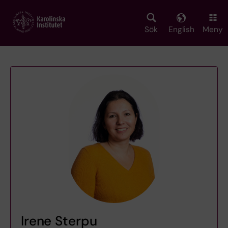
Skip
to
main
Sök
English
Meny
content
Irene Sterpu