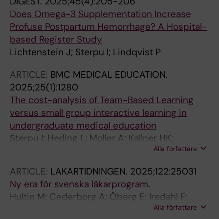
DIGEST.
2025;45(4):205-206
Does Omega-3 Supplementation Increase
Profuse Postpartum Hemorrhage? A Hospital-
based Register Study
Lichtenstein J; Sterpu I; Lindqvist P
ARTICLE:
BMC MEDICAL EDUCATION.
2025;25(1):1280
The cost-analysis of Team-Based Learning
versus small group interactive learning in
undergraduate medical education
Sterpu I; Herling L; Moller A; Kallner HK;
Alla författare
Engberg H; Nordquist J; Acharya G
ARTICLE:
LAKARTIDNINGEN.
2025;122:25031
Ny era för svenska läkarprogram.
Hultin M; Cederborg A; Öberg E; Iredahl F;
Alla författare
Sterpu I; Thelin Schmidt P; Särnblad S;