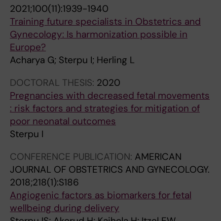
2021;100(11):1939-1940
Training future specialists in Obstetrics and
Gynecology: Is harmonization possible in
Europe?
Acharya G; Sterpu I; Herling L
DOCTORAL THESIS:
2020
Pregnancies with decreased fetal movements
: risk factors and strategies for mitigation of
poor neonatal outcomes
Sterpu I
CONFERENCE PUBLICATION:
AMERICAN
JOURNAL OF OBSTETRICS AND GYNECOLOGY.
2018;218(1):S186
Angiogenic factors as biomarkers for fetal
wellbeing during delivery
Sterpu IS; Akerud H; Kaihola H; Itzel EW