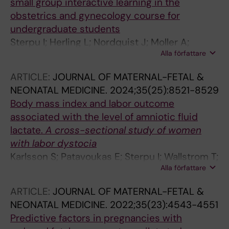
small group interactive learning in the
obstetrics and gynecology course for
undergraduate students
Sterpu I; Herling L; Nordquist J; Moller A;
Alla författare
Kallner HK; Engberg H; Acharya G
ARTICLE:
JOURNAL OF MATERNAL-FETAL &
NEONATAL MEDICINE.
2024;35(25):8521-8529
Body mass index and labor outcome
associated with the level of amniotic fluid
lactate.
A cross-sectional study of women
with labor dystocia
Karlsson S; Patavoukas E; Sterpu I; Wallstrom T;
Alla författare
Wiberg-Itzel E
ARTICLE:
JOURNAL OF MATERNAL-FETAL &
NEONATAL MEDICINE.
2022;35(23):4543-4551
Predictive factors in pregnancies with