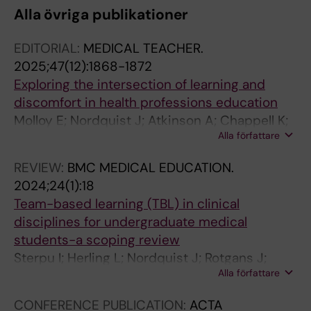
Alla övriga publikationer
EDITORIAL:
MEDICAL TEACHER.
2025;47(12):1868-1872
Exploring the intersection of learning and
discomfort in health professions education
Molloy E; Nordquist J; Atkinson A; Chappell K;
Alla författare
Sterpu I; Darvish B
REVIEW:
BMC MEDICAL EDUCATION.
2024;24(1):18
Team-based learning (TBL) in clinical
disciplines for undergraduate medical
students-a scoping review
Sterpu I; Herling L; Nordquist J; Rotgans J;
Alla författare
Acharya G
CONFERENCE PUBLICATION:
ACTA