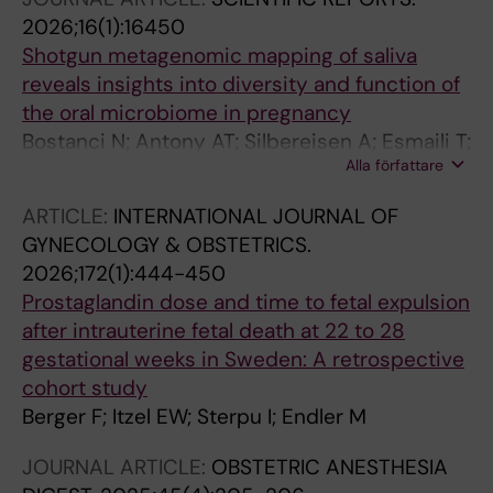
2026;16(1):16450
Shotgun metagenomic mapping of saliva
reveals insights into diversity and function of
the oral microbiome in pregnancy
Bostanci N; Antony AT; Silbereisen A; Esmaili T;
Alla författare
Krog MC; Sterpu I; Bashir Z; Engstrand L;
Wiberg-Itzel E; Nielsen HS; Hugerth LW;
ARTICLE:
INTERNATIONAL JOURNAL OF
Schuppe-Koistinen I
GYNECOLOGY & OBSTETRICS.
2026;172(1):444-450
Prostaglandin dose and time to fetal expulsion
after intrauterine fetal death at 22 to 28
gestational weeks in Sweden: A retrospective
cohort study
Berger F; Itzel EW; Sterpu I; Endler M
JOURNAL ARTICLE:
OBSTETRIC ANESTHESIA