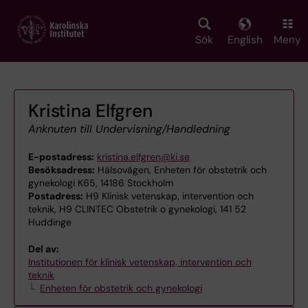
Skip
to
main
Sök
English
Meny
content
Kristina Elfgren
Anknuten till Undervisning/Handledning
E-postadress:
kristina.elfgren@ki.se
Besöksadress:
Hälsovägen, Enheten för obstetrik och
gynekologi K65, 14186 Stockholm
Postadress:
H9 Klinisk vetenskap, intervention och
teknik, H9 CLINTEC Obstetrik o gynekologi, 141 52
Huddinge
Del av:
Institutionen för klinisk vetenskap, intervention och
teknik
Enheten för obstetrik och gynekologi