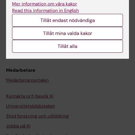
Ladok
Mer information om våra kakor
Read this information in English
Canvas
Tillåt endast nödvändiga
Schema
Studentmejlen
Tillåt mina valda kakor
Kurs- och programwebbar
Tillåt alla
Student på KI
Medarbetare
Medarbetarportalen
Kontakta och besök KI
Universitetsbiblioteket
Stöd forskning och utbildning
Jobba på KI