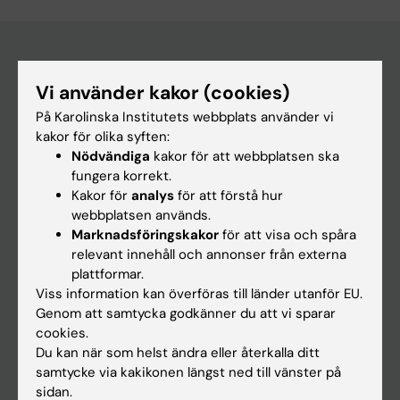
Vi använder kakor (cookies)
Huvudmeny
På Karolinska Institutets webbplats använder vi
Utbildning
kakor för olika syften:
Forskarutbildning
Nödvändiga
kakor för att webbplatsen ska
fungera korrekt.
Forskning
Kakor för
analys
för att förstå hur
Om KI
webbplatsen används.
Marknadsföringskakor
för att visa och spåra
relevant innehåll och annonser från externa
På gång
plattformar.
Viss information kan överföras till länder utanför EU.
Nyheter
Genom att samtycka godkänner du att vi sparar
Kalender
cookies.
Du kan när som helst ändra eller återkalla ditt
samtycke via kakikonen längst ned till vänster på
Student
sidan.