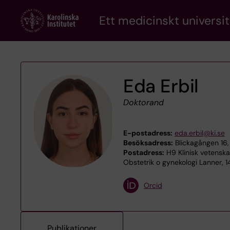
Skip
Ett medicinskt universit
to
main
content
Eda Erbil
Doktorand
E-postadress:
eda.erbil@ki.se
Besöksadress:
Blickagången 16,
Postadress:
H9 Klinisk vetenska
Obstetrik o gynekologi Lanner, 
Orcid
Publikationer