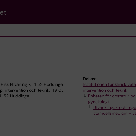
et
Del av:
 Hiss N våning 7, 14152 Huddinge
Institutionen för klinisk ve
p, intervention och teknik, H9 CLT
intervention och teknik
141 52 Huddinge
Enheten för obstetrik oc
gynekologi
Utvecklings- och rege
stamcellsmedicin – L