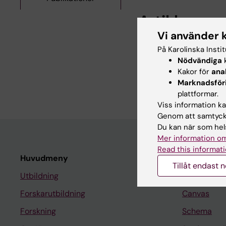
Artiklar
Vi använder 
JOURNAL ARTICLE:
C
På Karolinska Insti
Elesclomol-induced a
Nödvändiga
k
enhanced therapy an
Kakor för
ana
Dirak M; Kocak HS; Erb
Marknadsför
plattformar.
Viss information kan
Genom att samtycka
Du kan när som hels
Mer information om
Read this informati
Huvudmeny
Student
Tillåt endast 
Utbildning
Ladok
Forskarutbildning
Canvas
Forskning
Schema