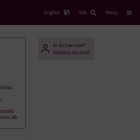
English
Sök
Meny
Är du Eda Erbil?
Redigera din profil
tenskap,
h
nerativ
anner lab