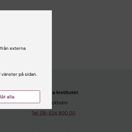
for
 från externa
l vänster på sidan.
Karolinska Institutet
llåt alla
171 77 Stockholm
Tel: 08-524 800 00