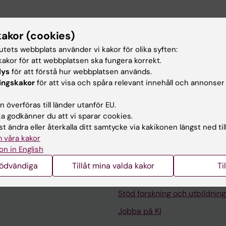
kakor (cookies)
HEMICAL COMMUNICATIONS.
2025;61(74):14113-14116
tutets webbplats använder vi kakor för olika syften:
ctivation of a HOCl-responsive phototheranostic agent 
akor för att webbplatsen ska fungera korrekt.
d imaging
lys
för att förstå hur webbplatsen används.
il E; Onbasli K; Yagci Acar H; Kolemen S
ingskakor
för att visa och spåra relevant innehåll och annonser
 överföras till länder utanför EU.
 godkänner du att vi sparar cookies.
t ändra eller återkalla ditt samtycke via kakikonen längst ned til
 våra kakor
on in English
Kontakta och besök KI
nödvändiga
Tillåt mina valda kakor
Ti
Universitetsbiblioteket
Stöd forskning och utbildning
Jobba på KI