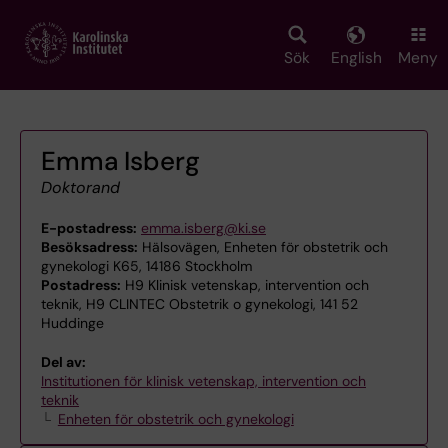
Skip
to
main
Sök
English
Meny
content
Emma Isberg
Doktorand
E-postadress:
emma.isberg@ki.se
Besöksadress:
Hälsovägen, Enheten för obstetrik och
gynekologi K65, 14186 Stockholm
Postadress:
H9 Klinisk vetenskap, intervention och
teknik, H9 CLINTEC Obstetrik o gynekologi, 141 52
Huddinge
Del av:
Institutionen för klinisk vetenskap, intervention och
teknik
Enheten för obstetrik och gynekologi