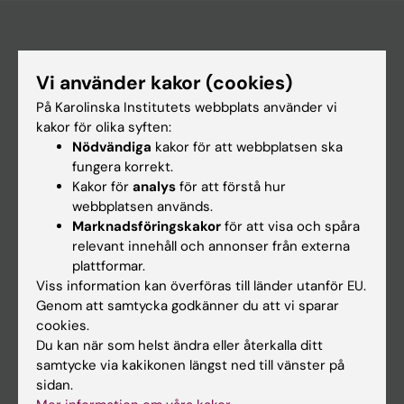
Huvudmeny
Vi använder kakor (cookies)
Utbildning
På Karolinska Institutets webbplats använder vi
kakor för olika syften:
Forskarutbildning
Nödvändiga
kakor för att webbplatsen ska
Forskning
fungera korrekt.
Kakor för
analys
för att förstå hur
Om KI
webbplatsen används.
Marknadsföringskakor
för att visa och spåra
relevant innehåll och annonser från externa
På gång
plattformar.
Nyheter
Viss information kan överföras till länder utanför EU.
Genom att samtycka godkänner du att vi sparar
Kalender
cookies.
Du kan när som helst ändra eller återkalla ditt
Student
samtycke via kakikonen längst ned till vänster på
Ladok
sidan.