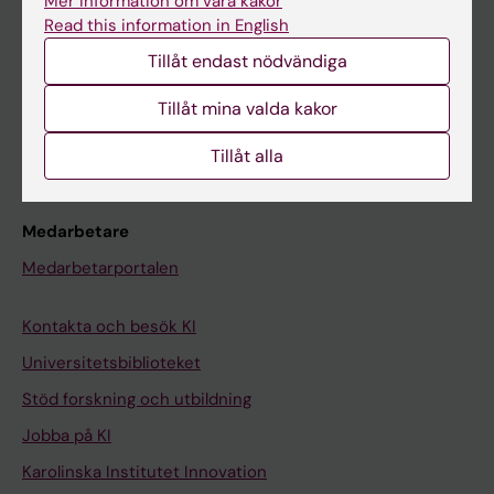
Mer information om våra kakor
Canvas
Read this information in English
Schema
Tillåt endast nödvändiga
Studentmejlen
Tillåt mina valda kakor
Kurs- och programwebbar
Tillåt alla
Student på KI
Medarbetare
Medarbetarportalen
Kontakta och besök KI
Universitetsbiblioteket
Stöd forskning och utbildning
Jobba på KI
Karolinska Institutet Innovation