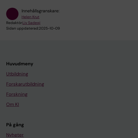
Innehållsgranskare:
Helen Krut
Redaktör:
Liv Sadeqi
Sidan uppdaterad:
2025-10-09
Huvudmeny
Utbildning
Forskarutbildning
Forskning
Om KI
På gång
Nyheter