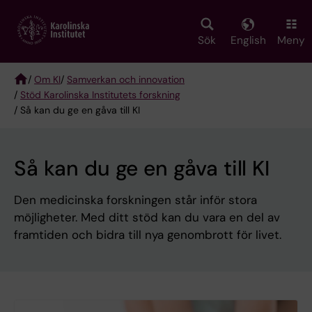
Skip
to
main
Sök
English
Meny
content
/
Om KI
/
Samverkan och innovation
/
Stöd Karolinska Institutets forskning
Breadcrumb
/ Så kan du ge en gåva till KI
Så kan du ge en gåva till KI
Den medicinska forskningen står inför stora
möjligheter. Med ditt stöd kan du vara en del av
framtiden och bidra till nya genombrott för livet.