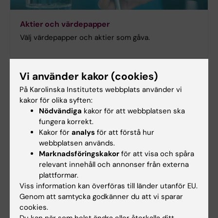
Aktier och värdepapper
Välj värdepapper och aktier som gåva.
Vi använder kakor (cookies)
På Karolinska Institutets webbplats använder vi
kakor för olika syften:
Nödvändiga
kakor för att webbplatsen ska
fungera korrekt.
Kakor för
analys
för att förstå hur
webbplatsen används.
Marknadsföringskakor
för att visa och spåra
relevant innehåll och annonser från externa
plattformar.
Viss information kan överföras till länder utanför EU.
Helkroppsdonation
Genom att samtycka godkänner du att vi sparar
Donera din kropp till medicinsk undervisning.
cookies.