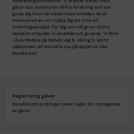
fundraisingverksamhet. Vi arbetar främst med
gåvor och donationer till KI:s forskning och kan
guida dig inom de medicinska områden du är
intresserad av och hjälpa dig att hitta ett
forskningsprojekt. För dig som vill ge en större
donation erbjuder vi skräddarsytt givande. Vi finns
i Aula Medica på Nobels väg 6, våning 5. Varmt
välkommen att kontakta oss på do@ki.se eller
besöka oss!
Regler kring gåvor
Donationsförordningen samt regler för mottagande
av gåvor.