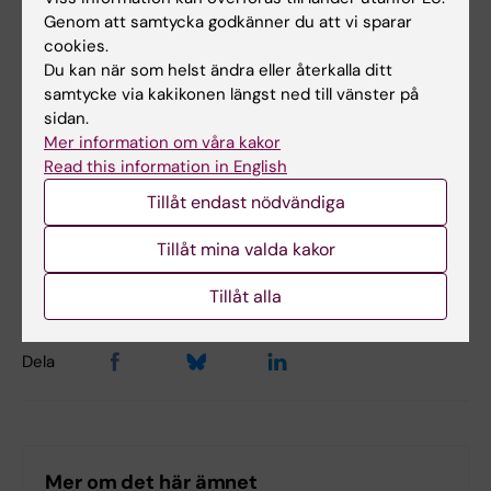
Genom att samtycka godkänner du att vi sparar
cookies.
Du kan när som helst ändra eller återkalla ditt
samtycke via kakikonen längst ned till vänster på
Hade du nytta av informationen på denna sida?
sidan.
Yes
Mer information om våra kakor
No
Read this information in English
Tillåt endast nödvändiga
Innehållsgranskare:
Tillåt mina valda kakor
Louise Gauffin
Sidan uppdaterad:
2025-08-13
Tillåt alla
Dela
Mer om det här ämnet