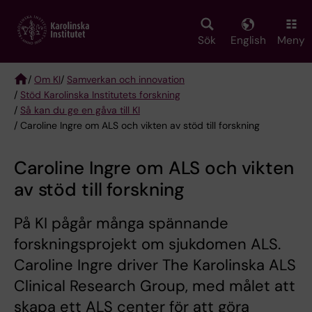
Skip
to
main
Sök
English
Meny
content
/
Om KI
/
Samverkan och innovation
/
Stöd Karolinska Institutets forskning
Breadcrumb
/
Så kan du ge en gåva till KI
/ Caroline Ingre om ALS och vikten av stöd till forskning
Caroline Ingre om ALS och vikten
av stöd till forskning
På KI pågår många spännande
forskningsprojekt om sjukdomen ALS.
Caroline Ingre driver The Karolinska ALS
Clinical Research Group, med målet att
skapa ett ALS center för att göra