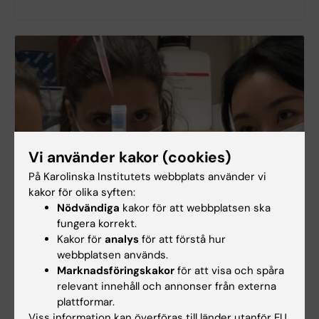
Vi använder kakor (cookies)
På Karolinska Institutets webbplats använder vi
kakor för olika syften:
Nödvändiga
kakor för att webbplatsen ska
fungera korrekt.
Kakor för
analys
för att förstå hur
webbplatsen används.
Swish
Marknadsföringskakor
för att visa och spåra
Stöd forskningen om ALS och swisha ditt bidrag till
relevant innehåll och annonser från externa
oss på nummer 123 202 32 08. Skriv ALS i
plattformar.
meddelanderutan.
Viss information kan överföras till länder utanför EU.