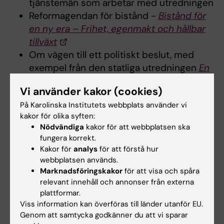
tjänstemän som arbetar med utredningen
Reformagendan för bistånd -
Bistånd för
en ny era – Frihet, egenmakt och hållbar
tillväxt
Om vägen till ett politiskt beslut, med
exempel från den statliga utredningen
En
effektiv organisation för statlig
Vi använder kakor (cookies)
forskningsfinansiering
.
Här medverkade
På Karolinska Institutets webbplats använder vi
utredaren som ansvarat för denna och
kakor för olika syften:
andra statliga utredningar.
Nödvändiga
kakor för att webbplatsen ska
Global hälsopolicy, politik och politisk
fungera korrekt.
ekonomi - vad är skillnaden och spelar
Kakor för
analys
för att förstå hur
det någon roll?
Mariam Claesson
webbplatsen används.
presenterade.
Marknadsföringskakor
för att visa och spåra
relevant innehåll och annonser från externa
Antibiotikaresistens och hur ett litet land
plattformar.
som Sverige kan ta forskning till hjälp för
Viss information kan överföras till länder utanför EU.
att påverka
Genom att samtycka godkänner du att vi sparar
Varför gör de inte som vi säger? - Ett