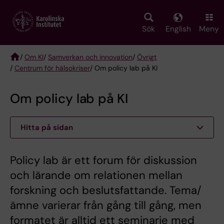
Skip
to
main
Sök
English
Meny
content
/
Om KI
/
Samverkan och innovation
/
Övrigt
/
Centrum för hälsokriser
/ Om policy lab på KI
Breadcrumb
Om policy lab på KI
Hitta på sidan
Policy lab är ett forum för diskussion
och lärande om relationen mellan
forskning och beslutsfattande. Tema/
ämne varierar från gång till gång, men
formatet är alltid ett seminarie med