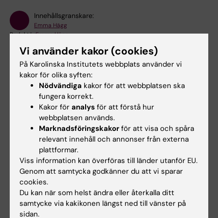
Innehållsgranskare:
Emma Hägg
Redaktör:
Emma Hägg
Sidan uppdaterad:
2026-05-22
Vi använder kakor (cookies)
På Karolinska Institutets webbplats använder vi
kakor för olika syften:
Dela
Nödvändiga
kakor för att webbplatsen ska
fungera korrekt.
Kakor för
analys
för att förstå hur
webbplatsen används.
Marknadsföringskakor
för att visa och spåra
Mer om det här ämnet
relevant innehåll och annonser från externa
plattformar.
NeurotechEU:s officiella sida
Viss information kan överföras till länder utanför EU.
European Universities Initiative
Genom att samtycka godkänner du att vi sparar
cookies.
Du kan när som helst ändra eller återkalla ditt
samtycke via kakikonen längst ned till vänster på
sidan.