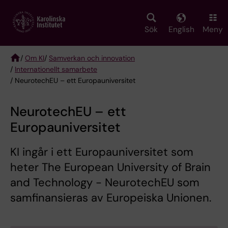
Skip
to
main
Sök
English
Meny
content
/
Om KI
/
Samverkan och innovation
/
Internationellt samarbete
Breadcrumb
/ NeurotechEU – ett Europauniversitet
NeurotechEU – ett
Europauniversitet
KI ingår i ett Europauniversitet som
heter The European University of Brain
and Technology - NeurotechEU som
samfinansieras av Europeiska Unionen.