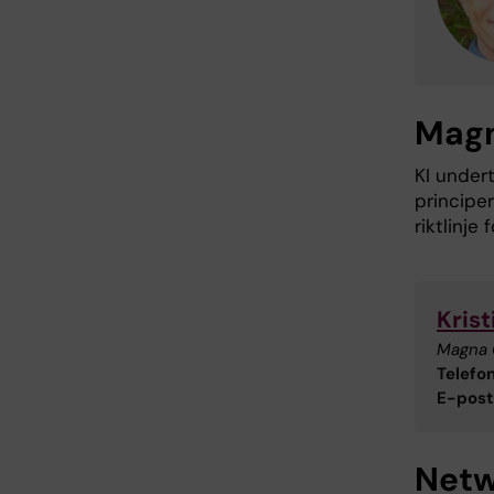
Magn
KI unde
principe
riktlinje 
Krist
Magna 
Telefon
E-post
Netw