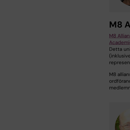
M8 A
M8 Allia
Academi
Detta un
(inklusiv
represen
M8 allian
ordföran
medlemma