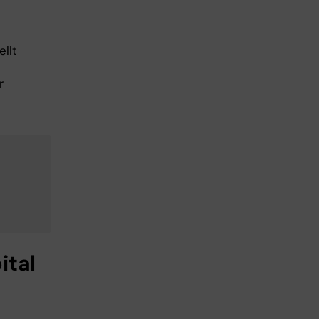
ellt
r
ital