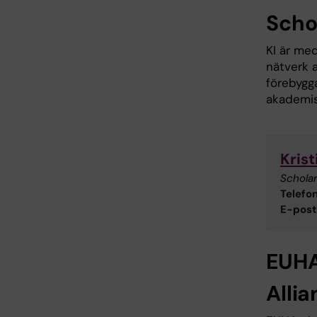
Schol
KI är me
nätverk 
förebygg
akademisk
Krist
Scholar
Telefon
E-post
EUHA
Alli