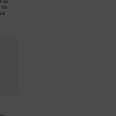
n av
 för
 på
nde