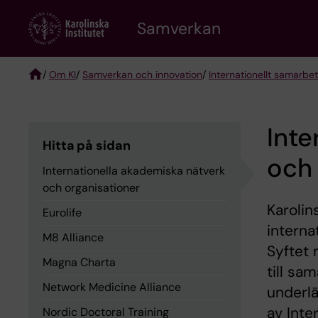
Skip
Samverkan
to
main
content
/
Om KI
/
Samverkan och innovation
/
Internationellt samarbe
Breadcrumb
Inte
Hitta på sidan
och 
Internationella akademiska nätverk
och organisationer
Karolin
Eurolife
interna
M8 Alliance
Syftet
Magna Charta
till sa
Network Medicine Alliance
underl
av Inter
Nordic Doctoral Training