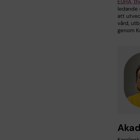
EUHA, th
ledande 
att utve
vård, utb
genom Ka
Akad
Karolinsk