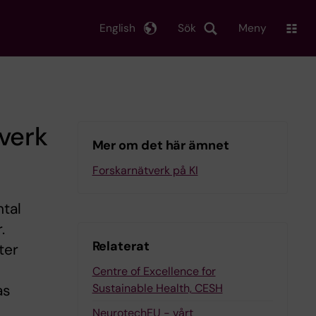
English
Sök
Meny
verk
Mer om det här ämnet
Forskarnätverk på KI
ntal
.
Relaterat
ter
Centre of Excellence for
Sustainable Health, CESH
as
NeurotechEU - vårt