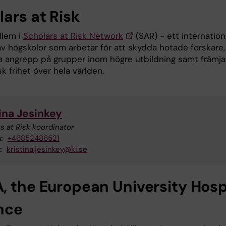
ars at Risk
dlem i
Scholars at Risk Network
(SAR) - ett internation
av högskolor som arbetar för att skydda hotade forskare,
a angrepp på grupper inom högre utbildning samt främja
 frihet över hela världen.
ina Jesinkey
s at Risk koordinator
:
+46852486521
:
kristina.jesinkey@ki.se
, the European University Hosp
ance