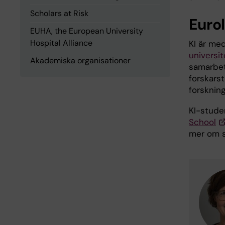
Scholars at Risk
Eurol
EUHA, the European University
Hospital Alliance
KI är me
universit
Akademiska organisationer
samarbet
forskars
forsknin
KI-stude
School
mer om s