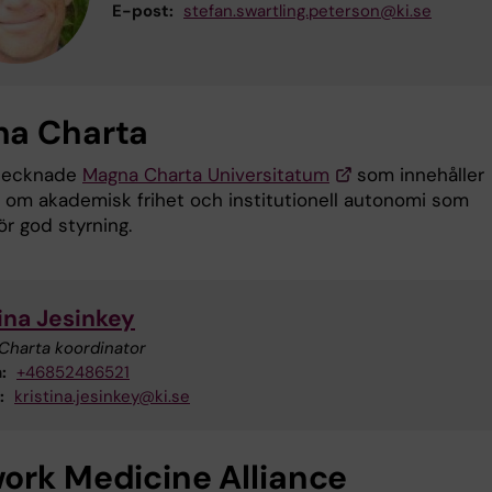
E-post:
stefan.swartling.peterson@ki.se
a Charta
rtecknade
Magna Charta Universitatum
som innehåller
r om akademisk frihet och institutionell autonomi som
för god styrning.
ina Jesinkey
Charta koordinator
:
+46852486521
:
kristina.jesinkey@ki.se
ork Medicine Alliance