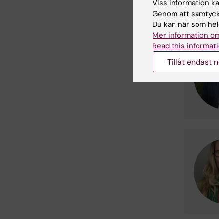
Viss information kan
regler.
Do
Genom att samtycka
Du kan när som hels
Mer information om
Read this informati
Tillåt endast 