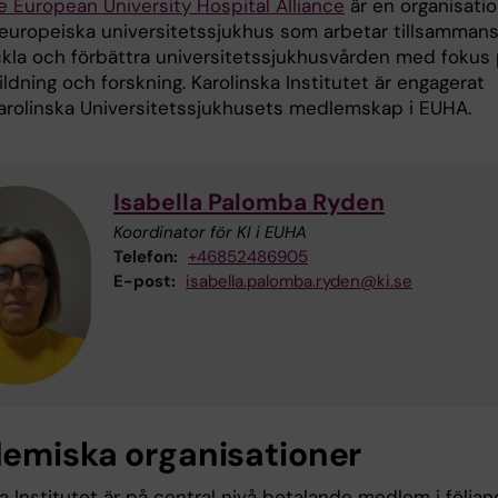
e European University Hospital Alliance
är en organisatio
europeiska universitetssjukhus som arbetar tillsammans
ckla och förbättra universitetssjukhusvården med fokus
ildning och forskning. Karolinska Institutet är engagerat
rolinska Universitetssjukhusets medlemskap i EUHA.
Isabella Palomba Ryden
Koordinator för KI i EUHA
Telefon:
+46852486905
E-post:
isabella.palomba.ryden@ki.se
emiska organisationer
a Institutet är på central nivå betalande medlem i följa