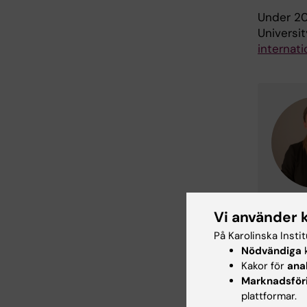
Under 20
Universi
internati
Vi använder 
Nord
På Karolinska Insti
Nödvändiga
k
KI ingår
Kakor för
ana
Health S
Marknadsför
medlemslä
plattformar.
lärosäte.