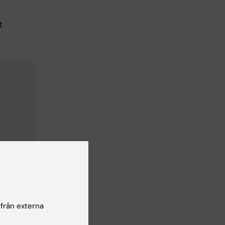
t
g in
 från externa
la