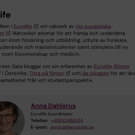
ife
dlem i
Eurolife
, ett nätverk av
nio europeiska
et
. Nätverket arbetar för att främja och underlätta
en inom forskning och utbildning, utbyte av forskare,
tuderande och masterstudenter samt stimulera till ny
g inom biovetenskap och medicin.
nten Sara bloggar om sin erfarenhet av
Eurolife Winter
i Österrike.
Titta på filmen
och
läs bloggen
för att lär
amarbetet från ett studentperspektiv.
Anna Dahlerus
Eurolife koordinator
Telefon:
+46852486534
E-post:
anna.dahlerus@ki.se