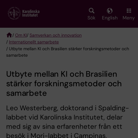
Skip
to
main
Sök
English
Meny
content
/
Om KI
/
Samverkan och innovation
/
Internationellt samarbete
Breadcrumb
/ Utbyte mellan KI och Brasilien stärker forskningsmetoder och
samarbete
Utbyte mellan KI och Brasilien
stärker forskningsmetoder och
samarbete
Leo Westerberg, doktorand i Spalding-
labbet vid Karolinska Institutet, delar
med sig av sina erfarenheter från ett
besök i Mori-labbet i Campinas,