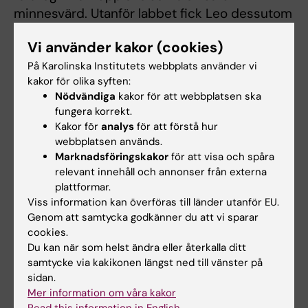
minnesvärd. Utanför labbet fick Leo dessutom
möjlighet att upptäcka den brasilianska
Vi använder kakor (cookies)
kulturen genom mat, gästfrihet och lokala
traditioner – något som gav besöket
På Karolinska Institutets webbplats använder vi
kakor för olika syften:
ytterligare en dimension.
Nödvändiga
kakor för att webbplatsen ska
fungera korrekt.
Kakor för
analys
för att förstå hur
webbplatsen används.
Marknadsföringskakor
för att visa och spåra
relevant innehåll och annonser från externa
plattformar.
Viss information kan överföras till länder utanför EU.
Genom att samtycka godkänner du att vi sparar
cookies.
Du kan när som helst ändra eller återkalla ditt
samtycke via kakikonen längst ned till vänster på
sidan.
Mer information om våra kakor