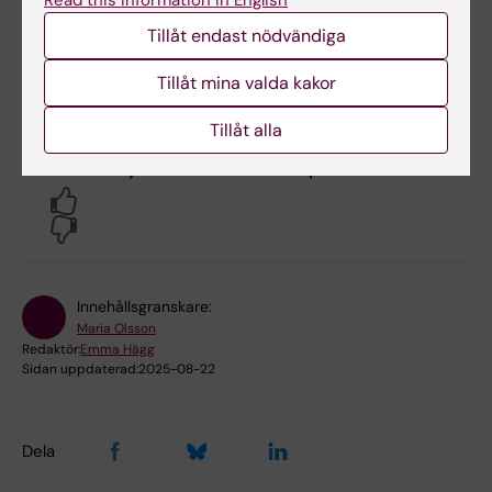
Read this information in English
Tillåt endast nödvändiga
Campinas, Brasilien Foto: Privat
Tillåt mina valda kakor
Tillåt alla
Hade du nytta av informationen på denna sida?
Yes
No
Innehållsgranskare:
Maria Olsson
Redaktör:
Emma Hägg
Sidan uppdaterad:
2025-08-22
Dela