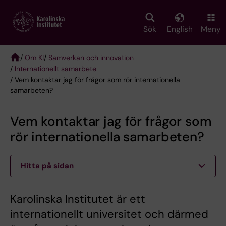
Skip
to
main
Sök
English
Meny
content
/
Om KI
/
Samverkan och innovation
/
Internationellt samarbete
Breadcrumb
/ Vem kontaktar jag för frågor som rör internationella
samarbeten?
Vem kontaktar jag för frågor som
rör internationella samarbeten?
Hitta på sidan
Karolinska Institutet är ett
internationellt universitet och därmed