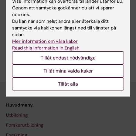
Innehållsgranskare:
Viss information kan överföras till länder utanför EU.
Erika Dabhilkar
Genom att samtycka godkänner du att vi sparar
Redaktör:
Emma Hägg
cookies.
Sidan uppdaterad:
2025-08-07
Du kan när som helst ändra eller återkalla ditt
samtycke via kakikonen längst ned till vänster på
sidan.
Dela
Mer information om våra kakor
Read this information in English
Tillåt endast nödvändiga
Tillåt mina valda kakor
Tillåt alla
Huvudmeny
Utbildning
Forskarutbildning
Forskning