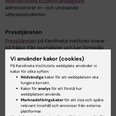
Internationella studenthandläggare
administrerar in- och utresande
utbytesstudenter.
Presstjänsten
Presstjänsten
på Karolinska Institutet svarar
på frågor från journalister och kan förmedla
kontaktuppgifter till universitetsledningen,
Vi använder kakor (cookies)
forskare, lärare och andra experter inom
På Karolinska Institutets webbplats använder vi
verksamheten.
kakor för olika syften:
Nödvändiga
kakor för att webbplatsen ska
fungera korrekt.
Hade du nytta av informationen på denna sida?
Kakor för
analys
för att förstå hur
Yes
webbplatsen används.
No
Marknadsföringskakor
för att visa och spåra
relevant innehåll och annonser från externa
plattformar.