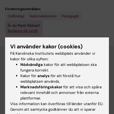
Forskningsområden:
Cellbiologi
Nationalekonomi
Pedagogik
Är du Matti Nikkola?
Redigera din profil
Vi använder kakor (cookies)
På Karolinska Institutets webbplats använder vi
kakor för olika syften:
Nödvändiga
kakor för att webbplatsen ska
Huvudmeny
fungera korrekt.
Utbildning
Kakor för
analys
för att förstå hur
webbplatsen används.
Forskarutbildning
Marknadsföringskakor
för att visa och spåra
Forskning
relevant innehåll och annonser från externa
plattformar.
Om KI
Viss information kan överföras till länder utanför EU.
Genom att samtycka godkänner du att vi sparar