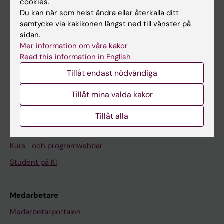
cookies.
På gång
Du kan när som helst ändra eller återkalla ditt
Nyheter
samtycke via kakikonen längst ned till vänster på
sidan.
Kalender
Mer information om våra kakor
Read this information in English
Student
Tillåt endast nödvändiga
Ladok
Tillåt mina valda kakor
Canvas
Schema
Tillåt alla
Studentmejlen
Kurs- och programwebbar
Student på KI
Medarbetare
Medarbetarportalen