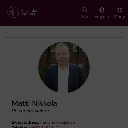
Skip
to
main
Sök
English
Meny
content
Matti Nikkola
Universitetslektor
E-postadress:
matti.nikkola@ki.se
Telefon:
+46852482940