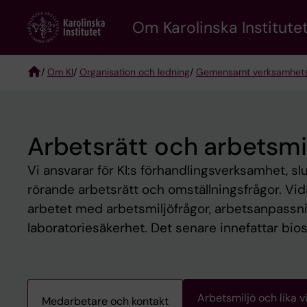
Skip
Om Karolinska Institutet
to
main
content
/
Om KI
/
Organisation och ledning
/
Gemensamt verksamhet
Breadcrumb
Arbetsrätt och arbetsmi
Vi ansvarar för KI:s förhandlingsverksamhet, slu
rörande arbetsrätt och omställningsfrågor. Vid
arbetet med arbetsmiljöfrågor, arbetsanpassning
laboratoriesäkerhet. Det senare innefattar bio
Arbetsmiljö och lika vi
Medarbetare och kontakt