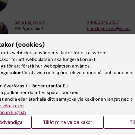
Sara Leijström
+46852486837
HR-Specialist
sara.leijstrom@ki.se
kakor (cookies)
tutets webbplats använder vi kakor för olika syften:
akor för att webbplatsen ska fungera korrekt.
lys
för att förstå hur webbplatsen används.
Kicki Ryman
+46852486907
ingskakor
för att visa och spåra relevant innehåll och annonser
Samordnare
kicki.ryman@ki.se
 överföras till länder utanför EU.
Sofia Skyttner
+46852486154
Säkerhetssamordnare
sofia.skyttner@ki.se
 godkänner du att vi sparar cookies.
t ändra eller återkalla ditt samtycke via kakikonen längst ned til
 våra kakor
on in English
Erik Stenholm
+46852486529
Handläggare
erik.stenholm@ki.se
nödvändiga
Tillåt mina valda kakor
Ti
Carolina Ström
+46852486634