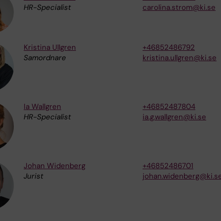
HR-Specialist
carolina.strom@ki.se
Kristina Ullgren
+46852486792
Samordnare
kristina.ullgren@ki.se
Ia Wallgren
+46852487804
HR-Specialist
ia.g.wallgren@ki.se
Johan Widenberg
+46852486701
Jurist
johan.widenberg@ki.s