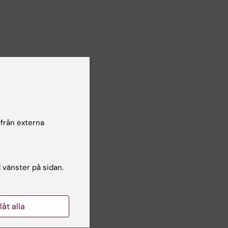
 från externa
l vänster på sidan.
llåt alla