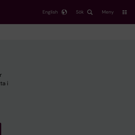
English
Sök
Meny
r
ta i