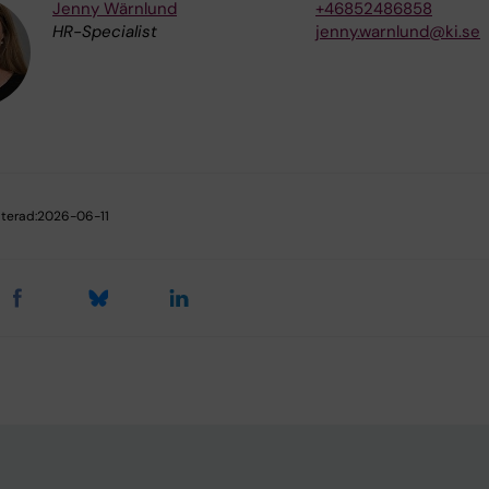
Jenny Wärnlund
+46852486858
HR-Specialist
jenny.warnlund@ki.se
terad:
2026-06-11