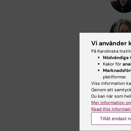
Vi använder 
På Karolinska Insti
Nödvändiga
k
Kakor för
ana
Marknadsför
plattformar.
Viss information kan
Genom att samtycka
Du kan när som hels
Mer information om
Read this informati
Tillåt endast 