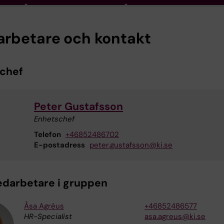
rbetare och kontakt
chef
Peter Gustafsson
Enhetschef
Telefon
+46852486702
E-postadress
peter.gustafsson@ki.se
edarbetare i gruppen
Åsa Agréus
+46852486577
HR-Specialist
asa.agreus@ki.se