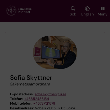
Skip
to
main
Sök
English
Meny
content
Sofia Skyttner
Säkerhetssamordnare
E-postadress:
sofia.skyttner@ki.se
Telefon:
+46852486154
Mobiltelefon:
+46737121579
Besöksadress:
Nobels väg 5, 17165 Solna