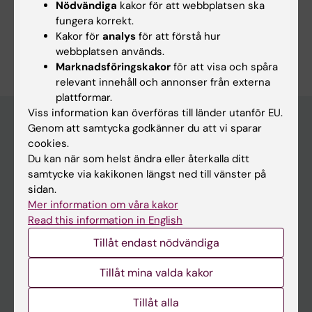
Nödvändiga
kakor för att webbplatsen ska
fungera korrekt.
Kakor för
analys
för att förstå hur
Är du Sofia Skyttner?
webbplatsen används.
Redigera din profil
Marknadsföringskakor
för att visa och spåra
relevant innehåll och annonser från externa
plattformar.
Viss information kan överföras till länder utanför EU.
Genom att samtycka godkänner du att vi sparar
cookies.
Huvudmeny
Du kan när som helst ändra eller återkalla ditt
Utbildning
samtycke via kakikonen längst ned till vänster på
sidan.
Forskarutbildning
Mer information om våra kakor
Forskning
Read this information in English
Om KI
Tillåt endast nödvändiga
Tillåt mina valda kakor
På gång
Tillåt alla
Nyheter