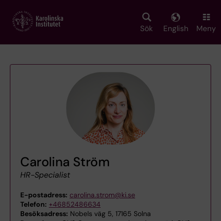
Skip
to
main
Sök
English
Meny
content
Carolina Ström
HR-Specialist
E-postadress:
carolina.strom@ki.se
Telefon:
+46852486634
Besöksadress:
Nobels väg 5, 17165 Solna