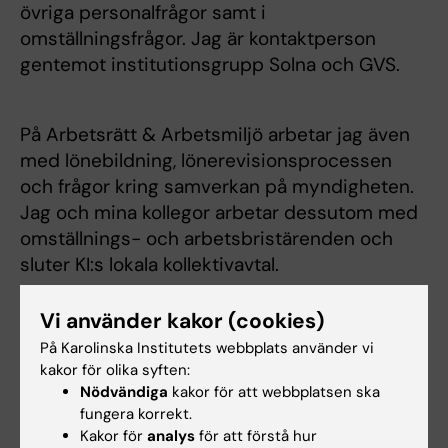
övriga personalfrågor samt i
omställningsfrågor. Jag är kontaktperson
gentemot institutionsgrupp Solna och GVS.
På Arbetsrätt & Arbetsmiljö arbetar jag även
med lönebildning, lönerevisionsprocessen
och frågor kring samverkan på myndigheten.
Jag och mina kollegor arbetar dessutom med
omställnings- och arbetsbristärenden och
sluter KI:s lokala kollektivavtal.
Vi använder kakor (cookies)
På Karolinska Institutets webbplats använder vi
kakor för olika syften:
Är du Carolina Ström?
Nödvändiga
kakor för att webbplatsen ska
Redigera din profil
fungera korrekt.
Kakor för
analys
för att förstå hur