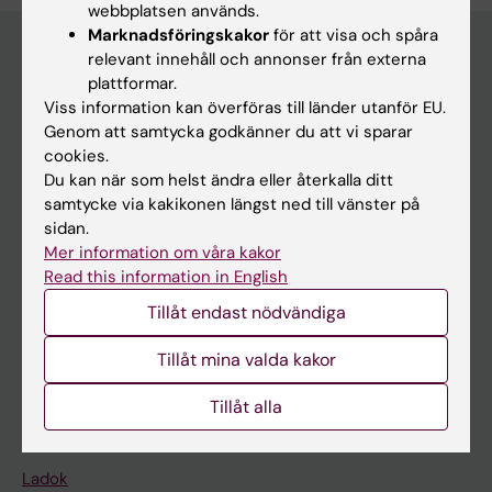
webbplatsen används.
Marknadsföringskakor
för att visa och spåra
relevant innehåll och annonser från externa
plattformar.
Huvudmeny
Viss information kan överföras till länder utanför EU.
Utbildning
Genom att samtycka godkänner du att vi sparar
cookies.
Forskarutbildning
Du kan när som helst ändra eller återkalla ditt
Forskning
samtycke via kakikonen längst ned till vänster på
sidan.
Om KI
Mer information om våra kakor
Read this information in English
Tillåt endast nödvändiga
På gång
Nyheter
Tillåt mina valda kakor
Kalender
Tillåt alla
Student
Ladok