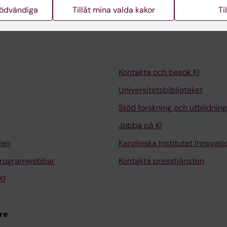
nödvändiga
Tillåt mina valda kakor
Ti
Kontakta och besök KI
Universitetsbiblioteket
Stöd forskning och utbildning
Jobba på KI
len
Karolinska Institutet Innovati
programwebbar
Kontakta presstjänsten
KI
re