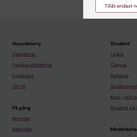
Tillåt endast 
Huvudmeny
Student
Utbildning
Ladok
Forskarutbildning
Canvas
Forskning
Schema
Om KI
Studentmej
Kurs- och 
På gång
Student på 
Nyheter
Kalender
Medarbeta