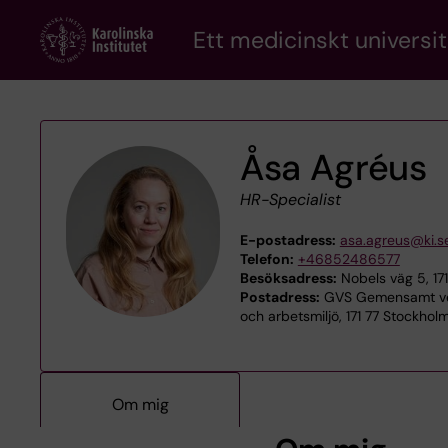
Skip
Ett medicinskt universit
to
main
content
Åsa Agréus
HR-Specialist
E-postadress:
asa.agreus@ki.s
Telefon:
+46852486577
Besöksadress:
Nobels väg 5, 17
Postadress:
GVS Gemensamt ver
och arbetsmiljö, 171 77 Stockhol
Om mig