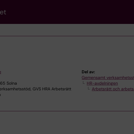
et
e
Del av:
Gemensamt verksamhetss
165 Solna
HR-avdelningen
ksamhetsstöd, GVS HRA Arbetsrätt
Arbetsrätt och arbets
m