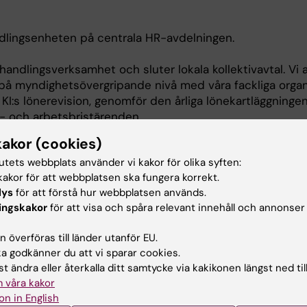
ndlingsenheten på centrala HR-avdelningen.
örhandlingsverksamhet och sluter lokala kollektivavtal. Vi 
på myndighetsövergripande nivå med våra fackliga organi
KI:s lönerevision, genomför den årliga lönekartläggninge
- och arbetsbristärenden.
kakor (cookies)
d Carolina Ström och Martin Hellgren en av tre kontakt
tutets webbplats använder vi kakor för olika syften:
tutionsgrupp KI Nord, KIDS,
akor för att webbplatsen ska fungera korrekt.
srättsliga frågor och anställningsvillkor gentemot lokal
lys
för att förstå hur webbplatsen används.
ingskakor
för att visa och spåra relevant innehåll och annonser
rbetat på HR-avdelningen och innan dess 4 år som lokal
 överföras till länder utanför EU.
 godkänner du att vi sparar cookies.
t ändra eller återkalla ditt samtycke via kakikonen längst ned til
Personal, Arbete och Organisation (PAO), Stockholms
 våra kakor
on in English