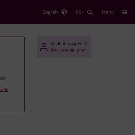
English
Sök
Meny
Är du Åsa Agréus?
Redigera din profil
töd
miljö