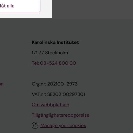
llåt alla
Karolinska Institutet
171 77 Stockholm
Tel: 08-524 800 00
on
Org.nr: 202100-2973
VAT.nr: SE202100297301
Om webbplatsen
Tillgänglighetsredogörelse
Manage your cookies