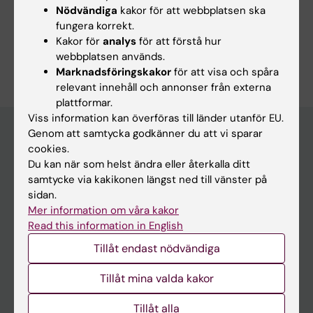
Nödvändiga
kakor för att webbplatsen ska
Om du blir sjuk
fungera korrekt.
IA-systemet
Kakor för
analys
för att förstå hur
Är du Camilla Ingelborn?
webbplatsen används.
Redigera din profil
Marknadsföringskakor
för att visa och spåra
relevant innehåll och annonser från externa
plattformar.
Viss information kan överföras till länder utanför EU.
Genom att samtycka godkänner du att vi sparar
cookies.
Huvudmeny
Du kan när som helst ändra eller återkalla ditt
samtycke via kakikonen längst ned till vänster på
Utbildning
sidan.
Forskarutbildning
Mer information om våra kakor
Read this information in English
Forskning
Tillåt endast nödvändiga
Om KI
Tillåt mina valda kakor
På gång
Tillåt alla