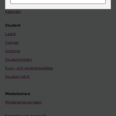
Nyheter
Kalender
Student
Ladok
Canvas
Schema
Studentmejlen
Kurs- och programwebbar
Student på KI
Medarbetare
Medarbetarportalen