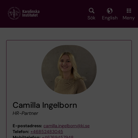
Skip
to
main
Sök
English
Meny
content
Camilla Ingelborn
HR-Partner
E-postadress:
camilla.ingelborn@ki.se
Telefon:
+46852483045
Mobiltelefon:
+46769457948