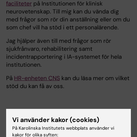
faciliteter
på Institutionen för klinisk
neurovetenskap. Till mig kan du vända dig
med frågor som rör din anställning eller om du
som chef vill ha stöd i ett personalärende.
Jag hjälper även till med frågor som rör
sjukfrånvaro, rehabilitering samt
incidentrapportering i IA-systemet för hela
institutionen.
På
HR-enheten CNS
kan du läsa mer om vilket
stöd du kan få av oss.
Länkar:
Vi använder kakor (cookies)
CNS Administration
På Karolinska Institutets webbplats använder vi
HR-enheten CNS
kakor för olika syften:
Din anställning