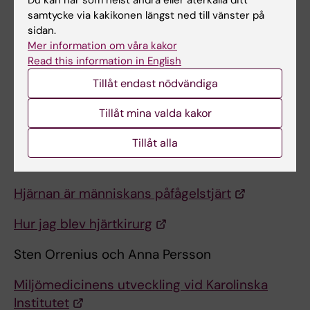
Bo Lundell
samtycke via kakikonen längst ned till vänster på
sidan.
Barnkardiologins vagga stod på Karolinska
Mer information om våra kakor
Read this information in English
Ragnar Norrby
Tillåt endast nödvändiga
Statens bakteriologiska Laboratorium,
Tillåt mina valda kakor
Smittskyddsinstitutet och samarbetet med
Karolinska Institutet
Tillåt alla
Christian Olin
Hjärnan är människans påfågelstjärt
Hur jag blev hjärtkirurg
Sten Orrenius och Anna Persson
Miljömedicinens utveckling vid Karolinska
Institutet