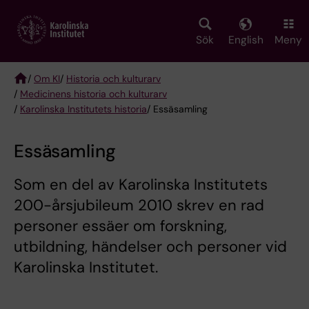
Skip
to
main
Sök
English
Meny
content
/
Om KI
/
Historia och kulturarv
/
Medicinens historia och kulturarv
Breadcrumb
/
Karolinska Institutets historia
/ Essäsamling
Essäsamling
Som en del av Karolinska Institutets
200-årsjubileum 2010 skrev en rad
personer essäer om forskning,
utbildning, händelser och personer vid
Karolinska Institutet.