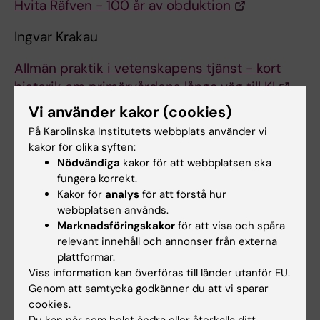
Hvita Räfven - 100 år av obduktion
Ingvar Krakau
Allmän praktik i vetenskapens tjänst - kort
historik om primärvårdens långa väg till KI
Vi använder kakor (cookies)
Hugo Lagercrantz
På Karolinska Institutets webbplats använder vi
kakor för olika syften:
Barnmedicinsk guldålder vid Karolinska
Nödvändiga
kakor för att webbplatsen ska
fungera korrekt.
Anna Lantz
Kakor för
analys
för att förstå hur
webbplatsen används.
The Hagströmer Medico-Historical Library: a
Marknadsföringskakor
för att visa och spåra
cultural treasure
relevant innehåll och annonser från externa
plattformar.
Arne Ljungqvist
Viss information kan överföras till länder utanför EU.
Genom att samtycka godkänner du att vi sparar
KI i kampen mot doping
cookies.
Du kan när som helst ändra eller återkalla ditt