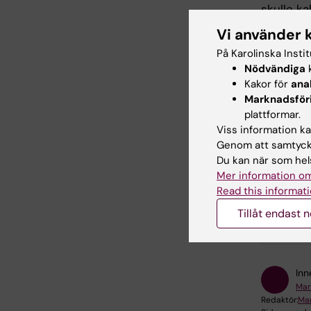
skulle k
barium oc
Vi använder 
kemist; L
På Karolinska Insti
publicer
Nödvändiga
k
Kakor för
ana
Efter sin
Marknadsför
privilegi
plattformar.
vetenskap
Viss information kan
dödsbädd
Genom att samtycka
förestånd
Du kan när som hels
försörjni
Mer information om
Read this informati
Tillåt endast 
Hade d
Inn
Mar
Redaktör:
Mar