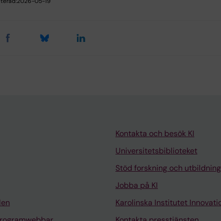
terad:
2026-05-19
Kontakta och besök KI
Universitetsbiblioteket
Stöd forskning och utbildning
Jobba på KI
len
Karolinska Institutet Innovati
programwebbar
Kontakta presstjänsten