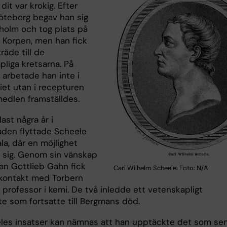
dit var krokig. Efter
Göteborg begav han sig
kholm och tog plats på
 Korpen, men han fick
lträde till de
pliga kretsarna. På
 arbetade han inte i
iet utan i recepturen
medlen framställdes.
ast några år i
den flyttade Scheele
ala, där en möjlighet
sig. Genom sin vänskap
n Gottlieb Gahn fick
Carl Wilhelm Scheele. Foto: N/A
kontakt med Torbern
professor i kemi. De två inledde ett vetenskapligt
e som fortsatte till Bergmans död.
les insatser kan nämnas att han upptäckte det som se