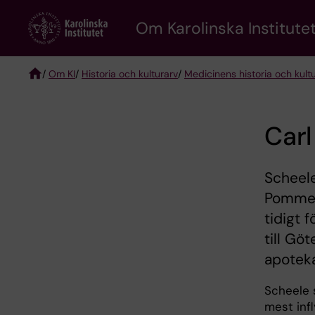
Skip
Om Karolinska Institutet
to
main
content
/
Om KI
/
Historia och kulturarv
/
Medicinens historia och kult
Breadcrumb
Carl
Scheele
Pommer
tidigt 
till Gö
apoteka
Scheele s
mest infl