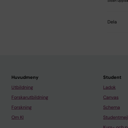
Sidan uppda
Dela
Huvudmeny
Student
Utbildning
Ladok
Forskarutbildning
Canvas
Forskning
Schema
Om KI
Studentmej
Kurs- och 