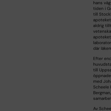
hans väg 
tiden i 
till Stoc
apoteket
aldrig til
vetenska
apoteket
laborator
där läke
Efter end
huvudsta
till Upps
öppnade 
med Joha
Scheele 
Bergman, 
samarbet
Av Schee