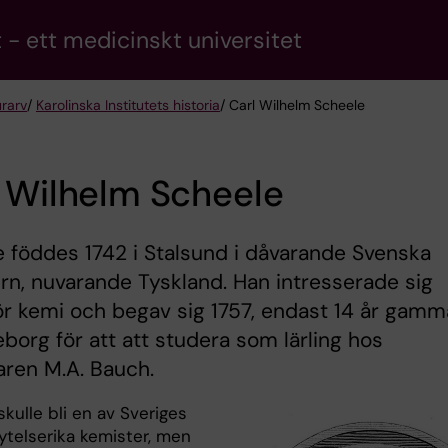
 - ett medicinskt universitet
urarv
/
Karolinska Institutets historia
/ Carl Wilhelm Scheele
 Wilhelm Scheele
 föddes 1742 i Stalsund i dåvarande Svenska
n, nuvarande Tyskland. Han intresserade sig
för kemi och begav sig 1757, endast 14 år gamma
teborg för att att studera som lärling hos
ren M.A. Bauch.
kulle bli en av Sveriges
ytelserika kemister, men