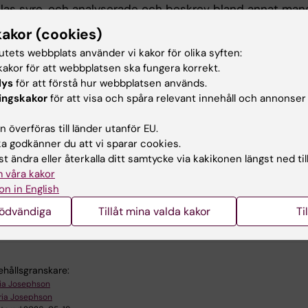
allas syre, och analyserade och beskrev bland annat man
h klor. Upptäckten av syret tillskrivs dock oftast en an
kakor (cookies)
avoisier, som till skillnad från Scheele både namngav oc
tutets webbplats använder vi kakor för olika syften:
ade sin upptäckt.
akor för att webbplatsen ska fungera korrekt.
lys
för att förstå hur webbplatsen används.
 utbildning som lärling och sedermera gesäll fick Scheel
ingskakor
för att visa och spåra relevant innehåll och annonser
er att driva apoteket i Köping. Där fortsatte han sin
liga verksamhet fram till sin bortgång 1786. På sin
 överföras till länder utanför EU.
 gifte han sig med änkan till apotekets tidigare
 godkänner du att vi sparar cookies.
are, för att på så vis säkra hennes arv och fortsatta
t ändra eller återkalla ditt samtycke via kakikonen längst ned til
ng.
 våra kakor
on in English
nödvändiga
Tillåt mina valda kakor
Ti
u nytta av informationen på denna sida?
ehållsgranskare:
ia Josephson
ia Josephson