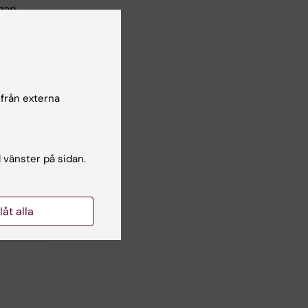
gan,
nan
h
e
 från externa
l vänster på sidan.
Yes
llåt alla
No