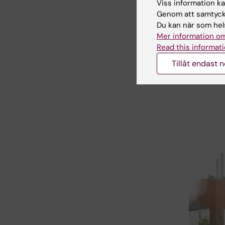
dessutom
Viss information kan
akademis
Genom att samtycka
Du kan när som hels
Både Winb
Mer information om
vårdperso
Read this informati
stark sa
Tillåt endast 
resultera
omvälvan