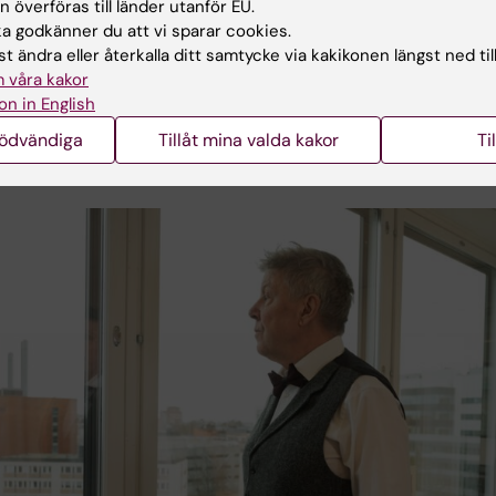
 med politiska initiativ att bygga upp en starkare
 överföras till länder utanför EU.
k miljö söder om Stockholm.
 godkänner du att vi sparar cookies.
t ändra eller återkalla ditt samtycke via kakikonen längst ned til
lad och Seiger drevs av en vilja att involvera all
 våra kakor
nal i både utbildning och forskning. Det ledde till att e
on in English
mverkan med sjukvården utvecklas vilket i sin tur
nödvändiga
Tillåt mina valda kakor
Ti
de både i en stark klinisk forskning och i förlängningen 
de utveckling av regionens demensvård.