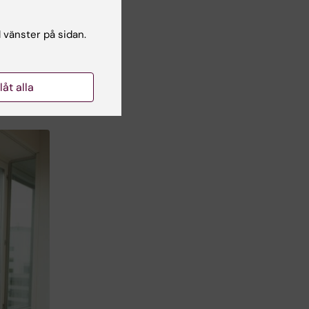
l vänster på sidan.
n
llåt alla
en