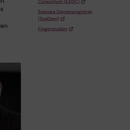
lt
Consortium (EADC)
ns
Svenska Demensregistret
(SveDem)
den
Fingerstudien