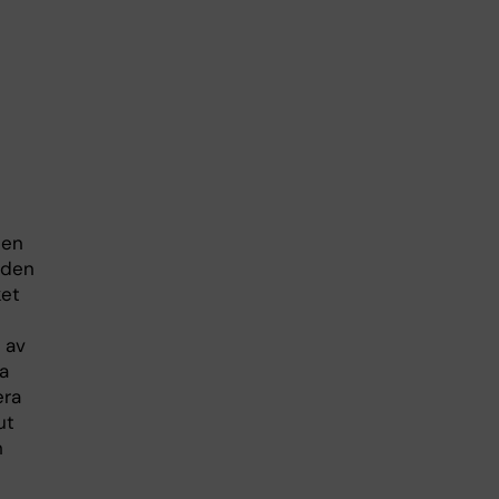
 en
 den
ket
 av
ta
era
ut
h