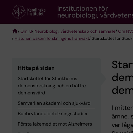
Skip
Institutionen för
to
neurobiologi, vårdvete
main
content
/
Om KI
/
Neurobiologi, vårdvetenskap och samhälle
/
Om NV
/
Historien bakom forskningens framväxt
/ Startskottet för St
Breadcrumb
Star
Hitta på sidan
dem
Startskottet för Stockholms
demensforskning och en bättre
dem
demensvård
Samverkan akademi och sjukvård
I mitte
Banbrytande befolkningsstudier
ämne, 
Första läkemedlet mot Alzheimers
var låg