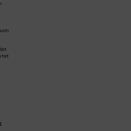
m
 som
det
ktet
s