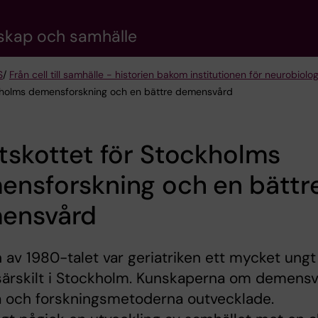
nskap och samhälle
S
/
Från cell till samhälle - historien bakom institutionen för neurobio
ockholms demensforskning och en bättre demensvård
tskottet för Stockholms
ensforskning och en bättr
ensvård
n av 1980-talet var geriatriken ett mycket ungt
särskilt i Stockholm. Kunskaperna om demens
a och forskningsmetoderna outvecklade.