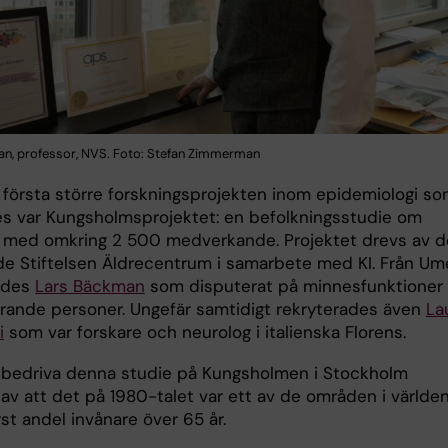
n, professor, NVS. Foto: Stefan Zimmerman
 första större forskningsprojekten inom epidemiologi s
des var Kungsholmsprojektet: en befolkningsstudie om
 med omkring 2 500 medverkande. Projektet drevs av 
de Stiftelsen Äldrecentrum i samarbete med KI. Från Um
ades
Lars Bäckman
som disputerat på minnesfunktioner
ldrande personer. Ungefär samtidigt rekryterades även
La
i
som var forskare och neurolog i italienska Florens.
t bedriva denna studie på Kungsholmen i Stockholm
 av att det på 1980-talet var ett av de områden i världe
st andel invånare över 65 år.