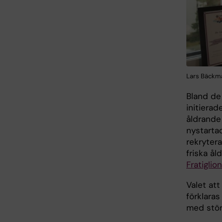
Lars Bäckma
Bland de
initiera
åldrande
nystarta
rekryter
friska å
Fratiglion
Valet at
förklaras
med stör