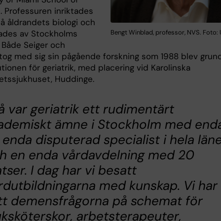
. Professuren inriktades
på åldrandets biologi och
Bengt Winblad, professor, NVS. Foto: 
rades av Stockholms
 Både Seiger och
tog med sig sin pågående forskning som 1988 blev grun
itutionen för geriatrik, med placering vid Karolinska
tetssjukhuset, Huddinge.
å var geriatrik ett rudimentärt
ademiskt ämne i Stockholm med end
 enda disputerad specialist i hela läne
h en enda vårdavdelning med 20
atser. I dag har vi besatt
rdutbildningarna med kunskap. Vi har
tt demensfrågorna på schemat för
uksköterskor, arbetsterapeuter,