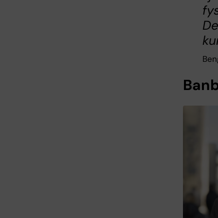
fy
De
ku
Beng
Banb