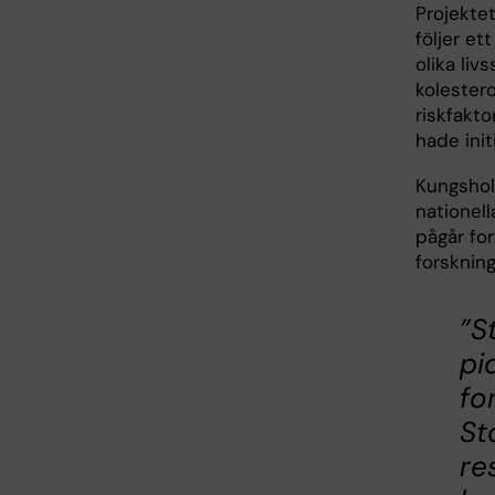
Projekte
följer et
olika liv
kolestero
riskfakto
hade ini
Kungsholm
nationel
pågår fo
forsknin
”S
pi
fo
St
re