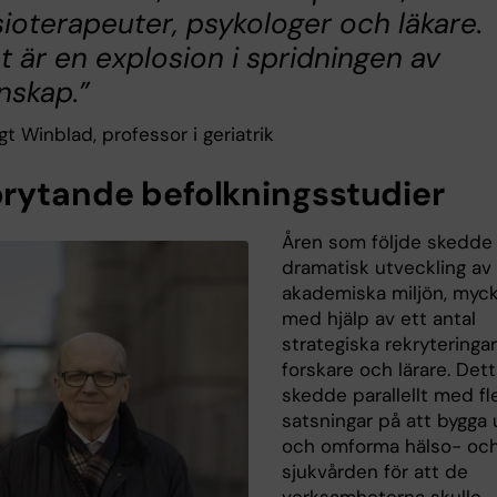
sioterapeuter, psykologer och läkare.
t är en explosion i spridningen av
nskap.”
t Winblad, professor i geriatrik
rytande befolkningsstudier
Åren som följde skedde
dramatisk utveckling av
akademiska miljön, myc
med hjälp av ett antal
strategiska rekryteringar
forskare och lärare. Det
skedde parallellt med fl
satsningar på att bygga 
och omforma hälso- oc
sjukvården för att de