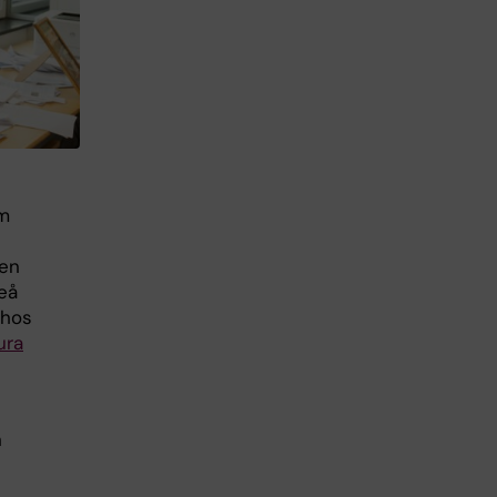
om
den
eå
 hos
ura
n