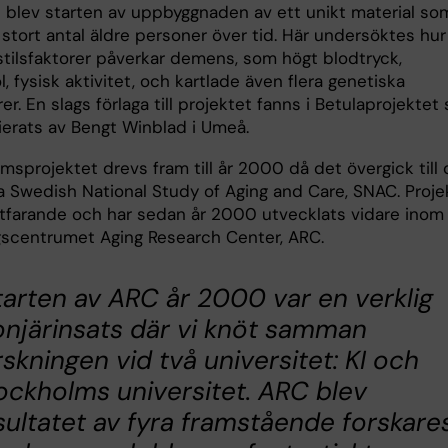
t blev starten av uppbyggnaden av ett unikt material so
t stort antal äldre personer över tid. Här undersöktes hur
sstilsfaktorer påverkar demens, som högt blodtryck,
l, fysisk aktivitet, och kartlade även flera genetiska
rer. En slags förlaga till projektet fanns i Betulaprojektet
tierats av Bengt Winblad i Umeå.
sprojektet drevs fram till år 2000 då det övergick till 
la Swedish National Study of Aging and Care, SNAC. Proje
rtfarande och har sedan år 2000 utvecklats vidare inom
gscentrumet Aging Research Center, ARC.
tarten av ARC år 2000 var en verklig
onjärinsats där vi knöt samman
rskningen vid två universitet: KI och
ockholms universitet. ARC blev
sultatet av fyra framstående forskare