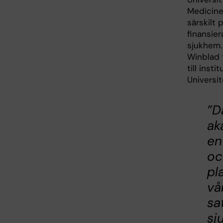
Medicine
särskilt 
finansie
sjukhem.
Winblad 
till inst
Universi
”D
ak
en
oc
pl
vå
sa
sj