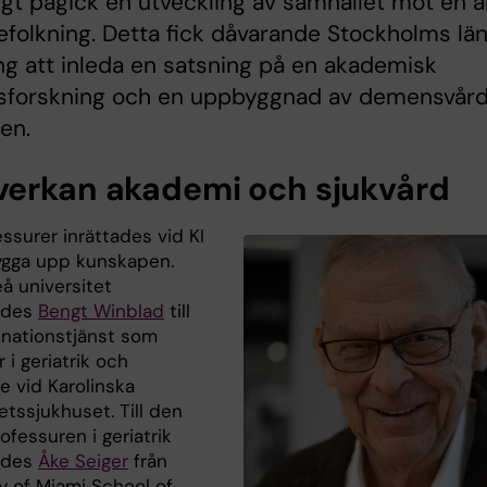
gt pågick en utveckling av samhället mot en al
efolkning. Detta fick dåvarande Stockholms lä
ng att inleda en satsning på en akademisk
forskning och en uppbyggnad av demensvår
nen.
erkan akademi och sjukvård
ssurer inrättades vid KI
bygga upp kunskapen.
å universitet
ades
Bengt Winblad
till
nationstjänst som
 i geriatrik och
e vid Karolinska
etssjukhuset. Till den
fessuren i geriatrik
ades
Åke Seiger
från
y of Miami School of