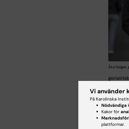
Åke Seiger, 
geriatris
läkartjän
Vi använder 
laborato
forsknin
På Karolinska Insti
Åke Gust
Nödvändiga
k
Kakor för
ana
Den förs
Marknadsför
pionjäran
plattformar.