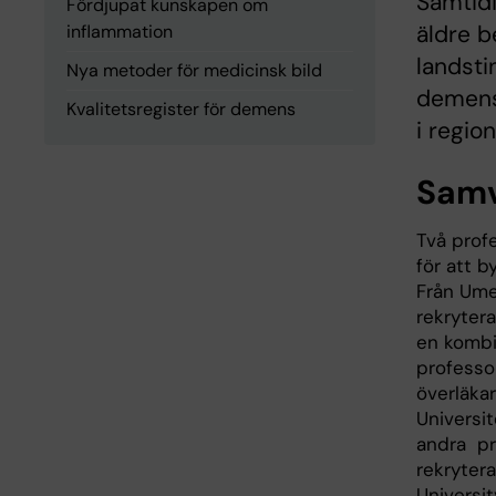
Samtidi
Fördjupat kunskapen om
äldre b
inflammation
landsti
Nya metoder för medicinsk bild
demens
Kvalitetsregister för demens
i regio
Samv
Två profe
för att 
Från Ume
rekryter
en kombi
professor
överläkar
Universit
andra pro
rekryter
Universit