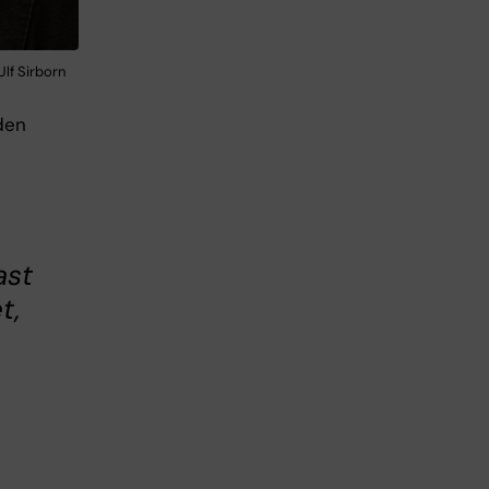
Ulf Sirborn
den
ast
t,