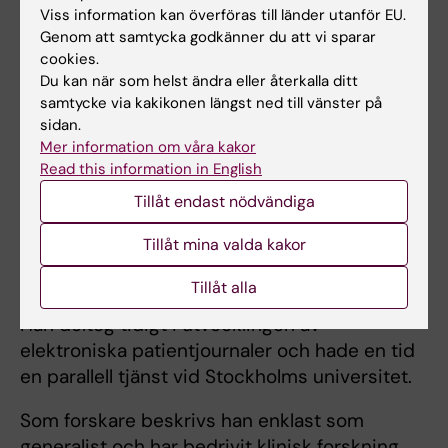
Viss information kan överföras till länder utanför EU.
delaktig i att utveckla den nya
Genom att samtycka godkänner du att vi sparar
läkarutbildningen och blev senare
cookies.
programdirektor för läkarprogrammet. År
Du kan när som helst ändra eller återkalla ditt
2013 fick han KI:s pedagogiska pris med
samtycke via kakikonen längst ned till vänster på
motiveringen att han ”haft en avgörande roll i
sidan.
Mer information om våra kakor
arbetet med att organisera, utveckla,
Read this information in English
implementera och utvärdera det nya
läkarprogrammet vid KI”.
Tillåt endast nödvändiga
Tillåt mina valda kakor
Gunnar Nilsson har bedrivit en bred forskning
inom fältet medicinsk informatik, och odlat en
Tillåt alla
klinisk inriktning på ämnet systemvetenskap.
Han deltog tidigt i utvecklingen av
elektroniska patientjournaler och hade en tid
en parallell tjänst vid Stockholms universitet.
Som forskare beskrivs han enklast som
generalist och har bedrivit klinisk forskning