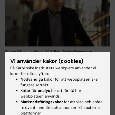
Gunnar Nilsson, professor, NVS. Foto: Stefan Zimmerman
Vi använder kakor (cookies)
Gunnar Nilsson
, professor i allmänmedicin
På Karolinska Institutets webbplats använder vi
särskilt inom medicinsk informatik, var en tid
kakor för olika syften:
verksamhetschef för CeFAM. Han var även
Nödvändiga
kakor för att webbplatsen ska
bland de första doktoranderna vid
fungera korrekt.
institutionen för allmänmedicin. Redan två år
Kakor för
analys
för att förstå hur
efter disputationen blev han docent och
webbplatsen används.
lektor i allmänmedicin.
Marknadsföringskakor
för att visa och spåra
relevant innehåll och annonser från externa
Under perioden 2005-2007 var han starkt
plattformar.