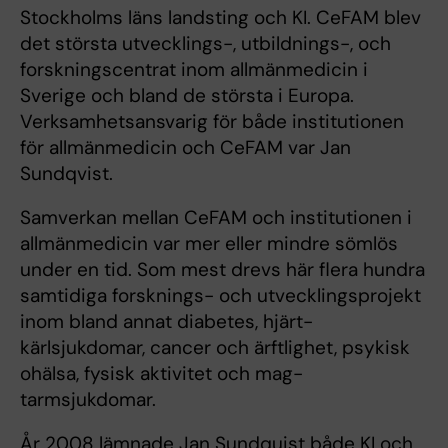
Stockholms läns landsting och KI. CeFAM blev
det största utvecklings-, utbildnings-, och
forskningscentrat inom allmänmedicin i
Sverige och bland de största i Europa.
Verksamhetsansvarig för både institutionen
för allmänmedicin och CeFAM var Jan
Sundqvist.
Samverkan mellan CeFAM och institutionen i
allmänmedicin var mer eller mindre sömlös
under en tid. Som mest drevs här flera hundra
samtidiga forsknings- och utvecklingsprojekt
inom bland annat diabetes, hjärt-
kärlsjukdomar, cancer och ärftlighet, psykisk
ohälsa, fysisk aktivitet och mag-
tarmsjukdomar.
År 2008 lämnade Jan Sundquist både KI och