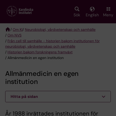
Skip
to
main
Sök
English
Meny
content
/
Om KI
/
Neurobiologi, vårdvetenskap och samhälle
/
Om NVS
Breadcrumb
/
Från cell till samhälle - historien bakom institutionen för
neurobiologi, vårdvetenskap och samhälle
/
Historien bakom forskningens framväxt
/ Allmänmedicin en egen institution
Allmänmedicin en egen
institution
Hitta på sidan
År 1988 inrättades institutionen för