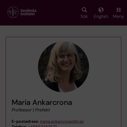
Skip
to
main
Sök
English
Meny
content
Maria Ankarcrona
Professor
|
Prefekt
E-postadress:
maria.ankarcrona@ki.se
Telefon:
+46852483577