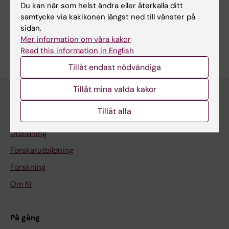
Forskningsområden:
Du kan när som helst ändra eller återkalla ditt
samtycke via kakikonen längst ned till vänster på
Geriatrik
Neurovetenskaper
sidan.
Är du Maria Ankarcrona?
Mer information om våra kakor
Redigera din profil
Read this information in English
Tillåt endast nödvändiga
Tillåt mina valda kakor
Tillåt alla
Huvudmeny
Utbildning
Forskarutbildning
Forskning
Om KI
På gång