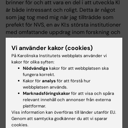
brinner för och att vara en del i att utveckla KI
är både intressant och roligt. Detta är något
som jag tog med mig när jag tillträdde som
prefekt för NVS, en av KI:s största institutioner
med omfattande uppdrag inom forskning och
utbildning.
Vi använder kakor (cookies)
På Karolinska Institutets webbplats använder vi
kakor för olika syften:
Nödvändiga
kakor för att webbplatsen ska
fungera korrekt.
Kakor för
analys
för att förstå hur
webbplatsen används.
Marknadsföringskakor
för att visa och spåra
relevant innehåll och annonser från externa
plattformar.
Länkar:
Viss information kan överföras till länder utanför EU.
Intervju: Forskar om mitokondriernas roll vid Alzheimers sjukdom
Genom att samtycka godkänner du att vi sparar
Interview: The role of mitochondria in Alzheimer’s disease
cookies.