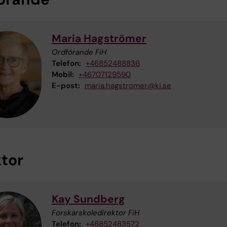
Maria Hagströmer
Ordförande FiH
Telefon:
+46852488836
Mobil:
+46707129590
E-post:
maria.hagstromer@ki.se
ktor
Kay Sundberg
Forskarskoledirektor FiH
Telefon:
+46852483572