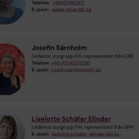
Telefon:
+46852482871
E-post:
wibke.jonas@ki.se
Josefin Särnholm
Ledamot styrgrupp FiH, representant från CNS
Telefon:
+46-(0)36373295
E-post:
josefin.sarnholm@ki.se
Liselotte Schäfer Elinder
Ledamot styrgrupp FiH, representant från GPH
E-post:
liselotte.schafer-elinder@ki.se