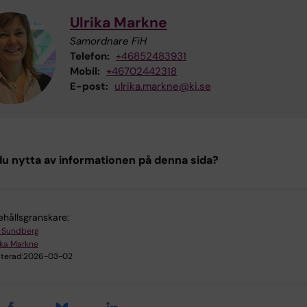
Ulrika Markne
Samordnare FiH
Telefon:
+46852483931
Mobil:
+46702442318
E-post:
ulrika.markne@ki.se
u nytta av informationen på denna sida?
ehållsgranskare:
 Sundberg
ika Markne
terad:
2026-03-02