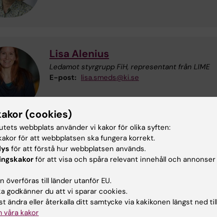
Lisa Alenius
Ledamot styrgrupp FiH, representant från LIME
E-post:
lisa.smeds@ki.se
kakor (cookies)
tutets webbplats använder vi kakor för olika syften:
akor för att webbplatsen ska fungera korrekt.
lys
för att förstå hur webbplatsen används.
Anna-Karin Welmer
ingskakor
för att visa och spåra relevant innehåll och annonser
Universitetslektor
 överföras till länder utanför EU.
Telefon:
+46852488804
 godkänner du att vi sparar cookies.
E-post:
anna-karin.welmer@ki.se
t ändra eller återkalla ditt samtycke via kakikonen längst ned til
 våra kakor