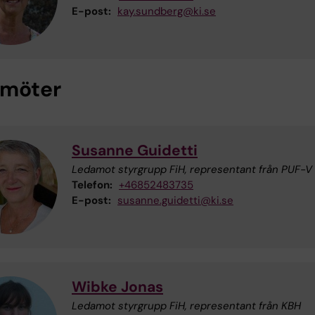
E-post:
kay.sundberg@ki.se
möter
Susanne Guidetti
Ledamot styrgrupp FiH, representant från PUF-V
Telefon:
+46852483735
E-post:
susanne.guidetti@ki.se
Wibke Jonas
Ledamot styrgrupp FiH, representant från KBH