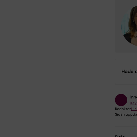
Hade d
Inn
Kay
Redaktör:
Ulr
Sidan uppda