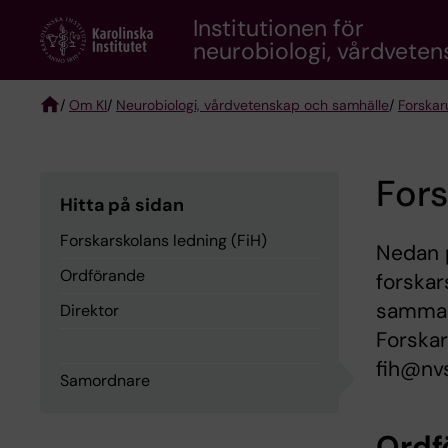
Skip
Institutionen för
to
neurobiologi, vårdvete
main
content
/
Om KI
/
Neurobiologi, vårdvetenskap och samhälle
/
Forskar
Breadcrumb
Fors
Hitta på sidan
Forskarskolans ledning (FiH)
Nedan p
Ordförande
forskar
sammant
Direktor
Forskar
fih@nvs
Samordnare
Ordf