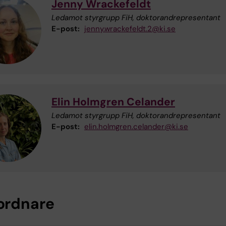
Jenny Wrackefeldt
Ledamot styrgrupp FiH, doktorandrepresentant
E-post:
jenny.wrackefeldt.2@ki.se
Elin Holmgren Celander
Ledamot styrgrupp FiH, doktorandrepresentant
E-post:
elin.holmgren.celander@ki.se
rdnare