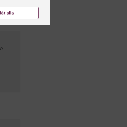
llåt alla
on