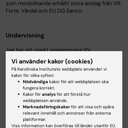
som medsökande erhållit stora anslag från VR,
Forte, Vårdal och EU DG Sanco.
Undervisning
Jag har ett starkt engagemang för
utbildningsfrågor och pedagogik. Jag jobbar
Vi använder kakor (cookies)
aktivt med att utveckla och förbättra kurser
På Karolinska Institutets webbplats använder vi
med studentens lärande i centrum. Jag är
kakor för olika syften:
sedan år 2011 ledamot av pedagogiska
Nödvändiga
kakor för att webbplatsen ska
akademin vid Karolinska Institutet. Min roll
fungera korrekt.
som professor innebär att stödja
Kakor för
analys
för att förstå hur
webbplatsen används.
forskningsanknytning av ämnet inom
Marknadsföringskakor
för att visa och spåra
avdelningens utbildning på grund, avancerad
relevant innehåll och annonser från externa
och forskarutbildningsnivå. Jag har tidigare
plattformar.
varit lärarrepresentant i programnämnden för
Viss information kan överföras till länder utanför EU.