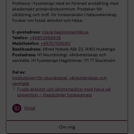
Professor i fysioterapi med en förenad anställning med
akademiskt primärvårdscentrum. Prodekan för
utbildning och ordf. för forskarskolan i hälsovetenskap.
Forskar om fysisk aktivitet och hälsa.
E-postadress:
maria.hagstromer@ki.se
Telefon:
+46852488836
Mobiltelefon:
+46707129590
Besöksadress:
Alfred Nobels Allé 23, 14183 Huddinge
Postadress:
H1 Neurobiologi, vårdvetenskap och
samhälle, H1 Fysioterapi Hagströmer, 171 77 Stockholm
Del av:
Institutionen för neurobiologi, vårdvetenskap och
samhälle
Fysisk aktivitet och idrottsmedicin med fokus på
prevention – Hagströmer forskargrupp
Orcid
Om mig