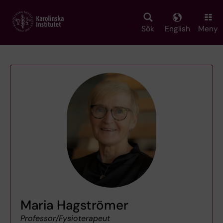
Skip
to
main
Sök
English
Meny
content
Maria Hagströmer
Professor/Fysioterapeut