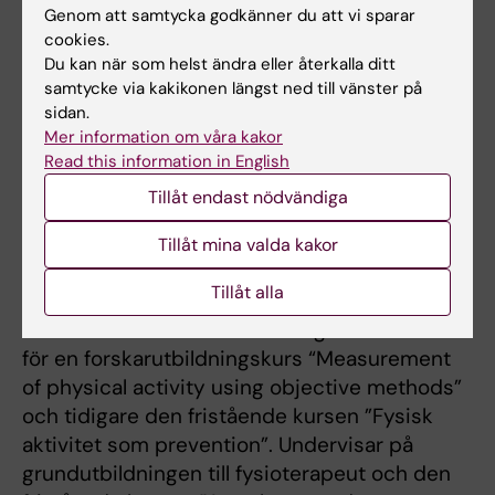
fysioterapeutprogrammet och är nu
Genom att samtycka godkänner du att vi sparar
grundutbildningsansvarig (GUA) på
cookies.
Du kan när som helst ändra eller återkalla ditt
institutionen.
samtycke via kakikonen längst ned till vänster på
sidan.
Jag har gått allt från grundläggande
Mer information om våra kakor
pedagogiska kurser, till kurser om
Read this information in English
distanslärande, kursdesign och examination,
Tillåt endast nödvändiga
IT-i utbildningen och pedagogiskt ledarskap.
Tillåt mina valda kakor
Min undervisning är främst inom
Tillåt alla
hälsofrämjande arbete, fysisk aktivitet, träning
och hälsa och mätmetoder. Jag är kursledare
för en forskarutbildningskurs “Measurement
of physical activity using objective methods”
och tidigare den fristående kursen ”Fysisk
aktivitet som prevention”. Undervisar på
grundutbildningen till fysioterapeut och den