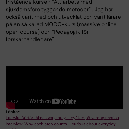
fristående kursen ”Att arbeta med
sjukdomsförebyggande metoder” . Jag har
också varit med och utvecklat och varit lärare
på en så kallad MOOC-kurs (massive online
open course) och ”Pedagogik för
forskarhandledare” .
Länkar:
Intervju: Därför räknas varje steg – nyfiken på vardagsmotion
Interview: Why each step counts – curious about everyday