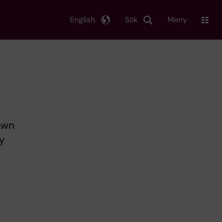
English
Sök
Meny
rown
ty