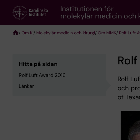
Skip
Institutionen för
to
molekylär medicin och k
main
content
/
Om KI
/
Molekylär medicin och kirurgi
/
Om MMK
/
Rolf Luft 
Breadcrumb
Rolf
Hitta på sidan
Rolf Luft Award 2016
Rolf Lu
Länkar
och pro
of Texa