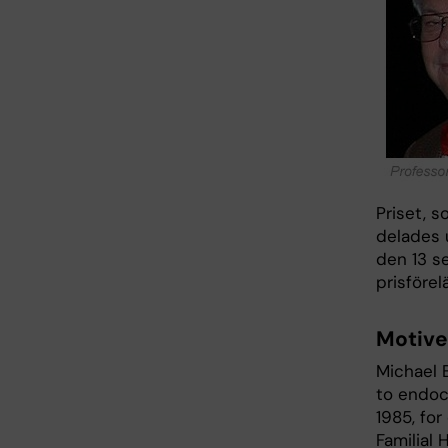
Priset, 
delades 
den 13 s
prisförel
Motive
Michael 
to endoc
1985, fo
Familial