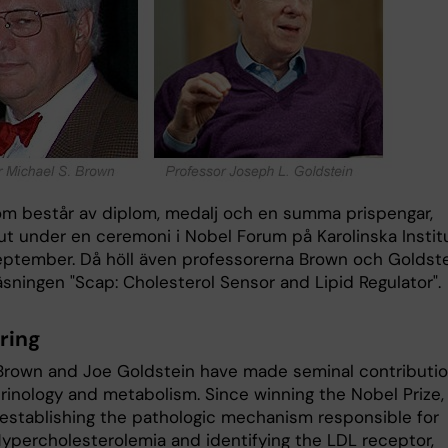
som består av diplom, medalj och en summa prispengar,
ut under en ceremoni i Nobel Forum på Karolinska Instit
eptember. Då höll även professorerna Brown och Goldst
äsningen "Scap: Cholesterol Sensor and Lipid Regulator".
ring
Brown and Joe Goldstein have made seminal contributi
rinology and metabolism. Since winning the Nobel Prize,
r establishing the pathologic mechanism responsible for
 Hypercholesterolemia and identifying the LDL receptor,