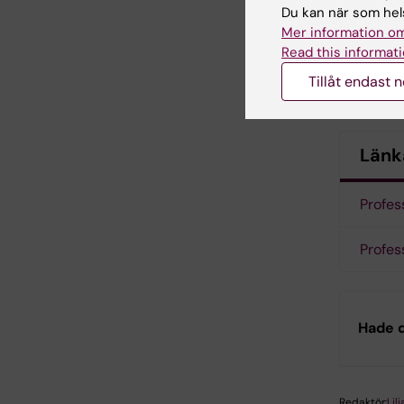
seminal 
Du kan när som hels
areas of
Mer information om
octanoyla
Read this informati
response
Tillåt endast 
therapy f
Länk
Profes
Profes
Hade d
Redaktör:
Lil