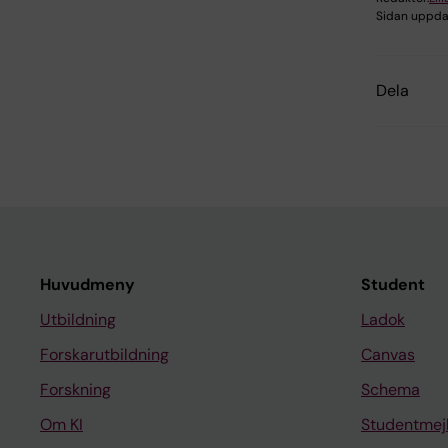
Sidan uppda
Dela
Huvudmeny
Student
Utbildning
Ladok
Forskarutbildning
Canvas
Forskning
Schema
Om KI
Studentmej