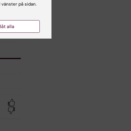
l vänster på sidan.
that
he
tive
llåt alla
Yes
No