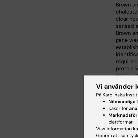
Brown an
choleste
clear ho
sensed a
Brown an
gene was
establish
identific
required
protein 
proteoly
including
Vi använder 
cholester
På Karolinska Insti
proteolyt
Nödvändiga
k
SREBP pr
Kakor för
ana
releases
Marknadsför
the nucl
plattformar.
establis
Viss information kan
producti
Genom att samtycka