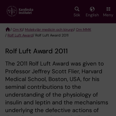
Skip
to
main
Sök
English
Meny
content
/
Om KI
/
Molekylär medicin och kirurgi
/
Om MMK
/
Rolf Luft Award
/ Rolf Luft Award 2011
Breadcrumb
Rolf Luft Award 2011
The 2011 Rolf Luft Award was given to
Professor Jeffrey Scott Flier, Harvard
Medical School, Boston, USA, for his
seminal contributions to the
understanding of the physiology of
insulin and leptin and the mechanisms
underlying the defective actions of