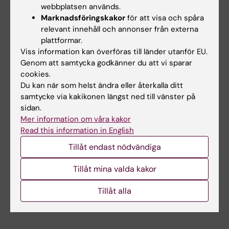
webbplatsen används.
Per Clauson, Novo Nordisk, International
Marknadsföringskakor
för att visa och spåra
Medical Director, Medical & Science
relevant innehåll och annonser från externa
plattformar.
Viss information kan överföras till länder utanför EU.
Hade du nytta av informationen på denna sida?
Genom att samtycka godkänner du att vi sparar
Yes
cookies.
No
Du kan när som helst ändra eller återkalla ditt
samtycke via kakikonen längst ned till vänster på
sidan.
Mer information om våra kakor
Redaktör:
Lilian Pagrot
Read this information in English
Sidan uppdaterad:
2026-02-17
Tillåt endast nödvändiga
Dela
Tillåt mina valda kakor
Tillåt alla