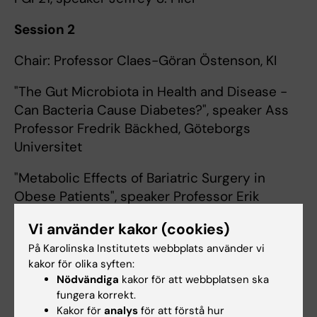
Session 2
Chair: Professor Claes-Göran Östenson, KI
"The Gut Microbiota in Health and Disease -
Can Bacteria Cause Diabetes?", speaker Ass
Professor Fredrik Bäckhed, Göteborgs
Universitet
"Metabolic Effects of Bariatric Surgery in
Obese Patients", speaker Professor Erik
Näslund, KI
Vi använder kakor (cookies)
"Therapy for Diabetes Type 2 - what will the
På Karolinska Institutets webbplats använder vi
future bring?", speaker Professor Christian
kakor för olika syften:
Nödvändiga
kakor för att webbplatsen ska
Berne, Akademiska Sjukhuset Uppsala
fungera korrekt.
Kakor för
analys
för att förstå hur
"Challenging the Future of Diabetes", speaker