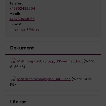
Telefon:
+46852482604
Mobil:
+46769494965
E-post:
nina.ringart@ki.se
Dokument
Mall Intyg FoUU-grupp/USV-enhet.docx
(Word,
51.86 KB)
Mall till forskningsplan_KIDS.doc
(Word, 61.26
KB)
Länkar