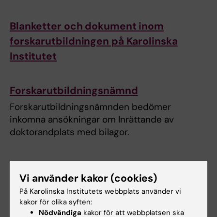
Blanketter och dokument inom
forskarutbildningen på Karolinska
Institutet
Forskarutbildningsnämnd
Forskarutbildningsnämnden bedömer
inkomna ansökningar om Inrättande av
doktorandplats med bilagor.
Tillgodoräknande inom
Vi använder kakor (cookies)
forskarutbildningen
På Karolinska Institutets webbplats använder vi
kakor för olika syften:
Nödvändiga
kakor för att webbplatsen ska
Årlig uppföljning