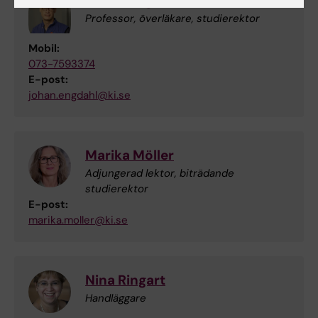
Johan Engdahl
Professor, överläkare, studierektor
Mobil:
073-7593374
E-post:
johan.engdahl@ki.se
Marika Möller
Adjungerad lektor, biträdande
studierektor
E-post:
marika.moller@ki.se
Nina Ringart
Handläggare