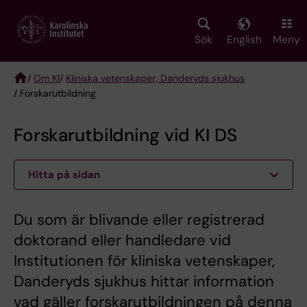
Skip
to
main
Sök
English
Meny
content
/
Om KI
/
Kliniska vetenskaper, Danderyds sjukhus
/ Forskarutbildning
Breadcrumb
Forskarutbildning vid KI DS
Hitta på sidan
Du som är blivande eller registrerad
doktorand eller handledare vid
Institutionen för kliniska vetenskaper,
Danderyds sjukhus hittar information
vad gäller forskarutbildningen på denna