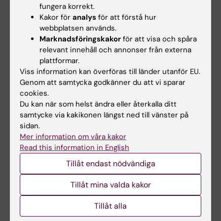
fungera korrekt.
Enligt högskoleförordningen måste
årlig
Kakor för
analys
för att förstå hur
uppföljning
av den individuella studieplanen
webbplatsen används.
ske minst en gång per år. Det digitala ISP-
Marknadsföringskakor
för att visa och spåra
relevant innehåll och annonser från externa
systemet kommer automatiskt att skicka e-
plattformar.
post till doktorand och handledare 11 månader
Viss information kan överföras till länder utanför EU.
efter det senaste fastställandet.
Genom att samtycka godkänner du att vi sparar
cookies.
Du kan när som helst ändra eller återkalla ditt
Halvtidskontroll
samtycke via kakikonen längst ned till vänster på
sidan.
Mer information om våra kakor
Disputation på KIDS
Read this information in English
Tillåt endast nödvändiga
Administration forskarutbildning
Tillåt mina valda kakor
Tillåt alla