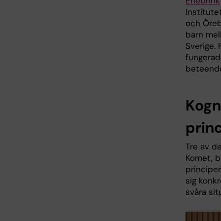
Enebrink
Institute
och Örebr
barn mell
Sverige. 
fungerad
beteende
Kogn
prin
Tre av d
Komet, b
principer
sig konkr
svåra sit