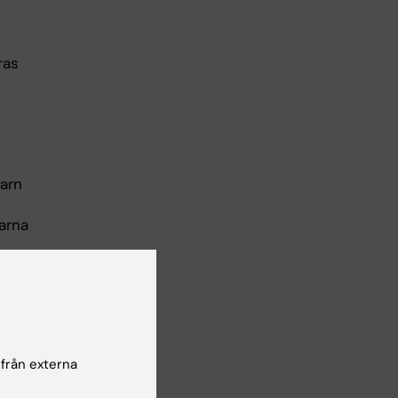
ras
barn
rarna
 2-
e
 från externa
rnas