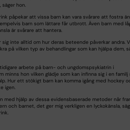
, säger hon.
ink påpekar att vissa barn kan vara svårare att fostra än
xempelvis barn som lättare får utbrott. Även barn med lå
sla är svårare att hantera.
 sig inte alltid om hur deras beteende påverkar andra. V
kra på vilken typ av behandlingar som kan hjälpa dem, s
t tidigare arbete på barn- och ungdomspsykiatrin i
 minns hon vilken glädje som kan infinna sig i en familj 
jälp. Hur ett stökigt barn kan komma igång med hockey o
e igen.
n med hjälp av dessa evidensbaserade metoder når fr
ldern och barnet, det ger mig verkligen en lyckokänsla, sä
ink.