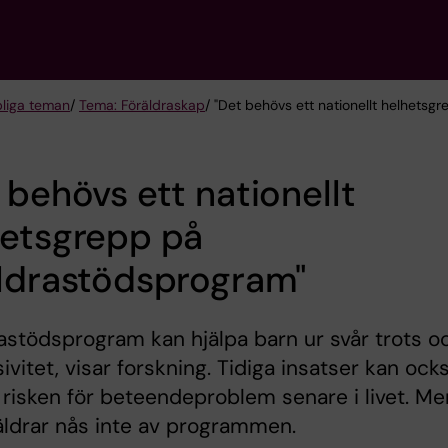
liga teman
/
Tema: Föräldraskap
/ "Det behövs ett nationellt helhetsg
 behövs ett nationellt
hetsgrepp på
äldrastödsprogram"
astödsprogram kan hjälpa barn ur svår trots o
ivitet, visar forskning. Tidiga insatser kan ock
risken för beteendeproblem senare i livet. Me
räldrar nås inte av programmen.