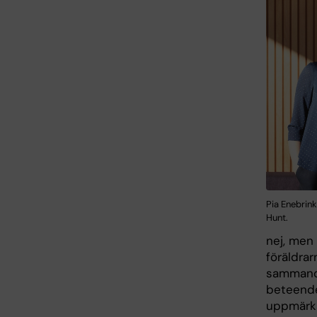
Pia Enebrink
Hunt.
nej, men 
föräldrar
sammandra
beteende
uppmärks