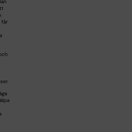
lan
tt
m
 får
a
 och
ser.
säga
jälpa
a