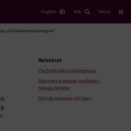
English
Sök
Meny
repp på föräldrastödsprogram"
Relaterat
Pia Enebrinks forskargrupp
Skärmarna skapar konflikter i
många familjer
Det här behöver ett barn
ch
så
n