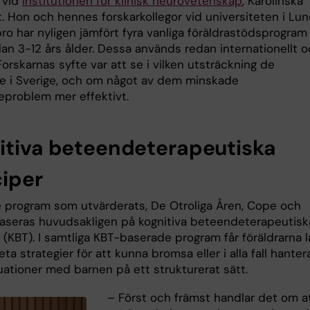
vid
institutionen för klinisk neurovetenskap
, Karolinska
t. Hon och hennes forskarkollegor vid universiteten i Lu
o har nyligen jämfört fyra vanliga föräldrastödsprogram 
an 3-12 års ålder. Dessa används redan internationellt o
Forskarnas syfte var att se i vilken utsträckning de
e i Sverige, och om något av dem minskade
problem mer effektivt.
itiva beteendeterapeutiska
ciper
e program som utvärderats, De Otroliga Åren, Cope och
aseras huvudsakligen på kognitiva beteendeterapeutisk
 (KBT). I samtliga KBT-baserade program får föräldrarna l
eta strategier för att kunna bromsa eller i alla fall hanter
uationer med barnen på ett strukturerat sätt.
– Först och främst handlar det om a