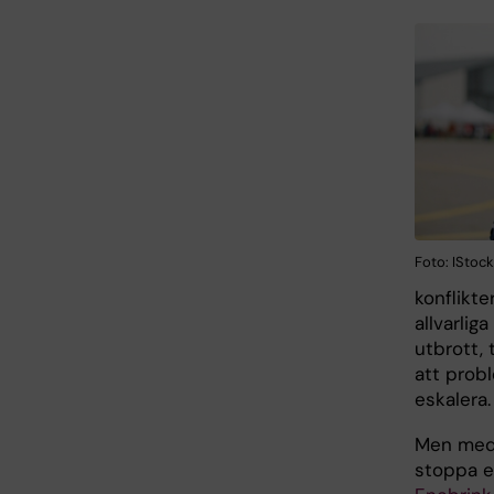
Foto: IStock
konflikte
allvarli
utbrott, 
att prob
eskalera.
Men med 
stoppa e