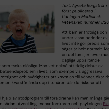
Text: Agneta Borgström,
först publicerad i
tidningen Medicinsk
Vetenskap nummer 1/20
Att barn är trotsiga och
under vissa perioder av
livet inte gör precis som
säger är helt normalt. M
en del familjer lever me
dagliga uppslitande
r som tycks olösliga. Man vet också att tidig debut av
ga beteendeproblem i livet, som exempelvis aggressiva
trotsighet och svårigheter att knyta an till vänner, ökar r
lemen kvarstår ända upp i tonåren där de riskerar att
hjälp av stödprogram till föräldrarna kan man många gå
n sådan utveckling, menar forskaren och psykologen
Pia