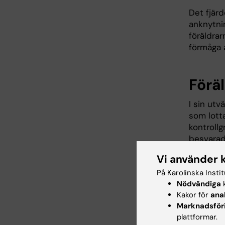
Det fjär
anknytni
föräldrar
förmåga a
Föräl
I sin utv
som lotta
kontrollg
besvarad
föräldras
Vi använder 
årsuppföl
På Karolinska Insti
Resultat
Nödvändiga
k
beteende
Kakor för
ana
hälften 
Marknadsför
alla bet
plattformar.