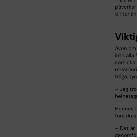
påverkar
till tonå
Vikti
Även om f
inte alla
som ska a
utvärder
fråga, ty
– Jag tro
helhetsg
Hennes f
föräldras
– Det är
genomför