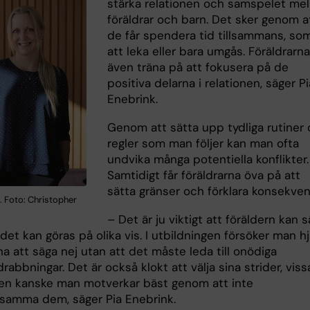
stärka relationen och samspelet mel
föräldrar och barn. Det sker genom a
de får spendera tid tillsammans, so
att leka eller bara umgås. Föräldrarna
även träna på att fokusera på de
positiva delarna i relationen, säger Pi
Enebrink.
Genom att sätta upp tydliga rutiner
regler som man följer kan man ofta
undvika många potentiella konflikter.
Samtidigt får föräldrarna öva på att
sätta gränser och förklara konsekven
. Foto: Christopher
– Det är ju viktigt att föräldern kan 
det kan göras på olika vis. I utbildningen försöker man h
na att säga nej utan att det måste leda till onödiga
bbningar. Det är också klokt att välja sina strider, viss
n kanske man motverkar bäst genom att inte
amma dem, säger Pia Enebrink.