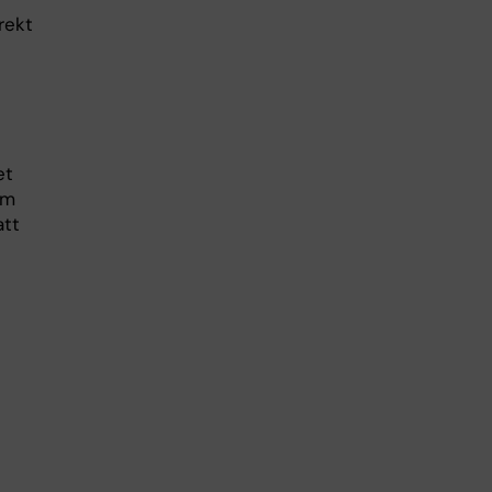
rekt
et
em
att