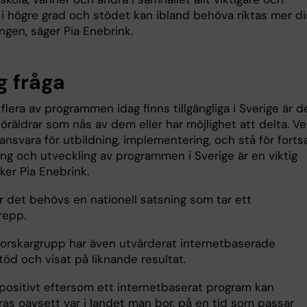
 i högre grad och stödet kan ibland behöva riktas mer di
ringen, säger Pia Enebrink.
g fråga
lera av programmen idag finns tillgängliga i Sverige är d
 föräldrar som nås av dem eller har möjlighet att delta. V
nsvara för utbildning, implementering, och stå för forts
ing och utveckling av programmen i Sverige är en viktig
cker Pia Enebrink.
r det behövs en nationell satsning som tar ett
repp.
orskargrupp har även utvärderat internetbaserade
töd och visat på liknande resultat.
 positivt eftersom ett internetbaserat program kan
as oavsett var i landet man bor, på en tid som passar