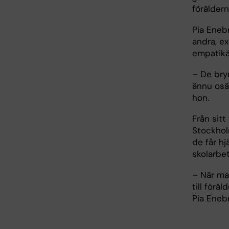
föräldern
Pia Enebr
andra, e
empatikän
– De bryr
ännu osä
hon.
Från sit
Stockholm
de får h
skolarbet
– När ma
till förä
Pia Enebr