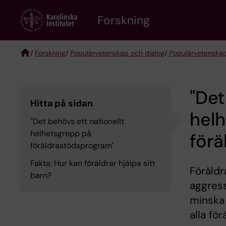
Skip
Forskning
to
main
content
/
Forskning
/
Populärvetenskap och dialog
/
Populärvetenskap
Breadcrumb
"Det
Hitta på sidan
hel
"Det behövs ett nationellt
helhetsgrepp på
för
föräldrastödsprogram"
Fakta: Hur kan föräldrar hjälpa sitt
Föräldr
barn?
aggress
minska 
alla fö