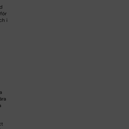
nd
för
ch i
a
ära
a
tt