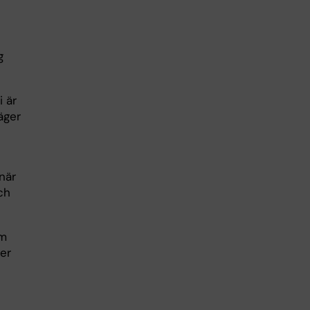
g
i är
äger
när
ch
am
ger