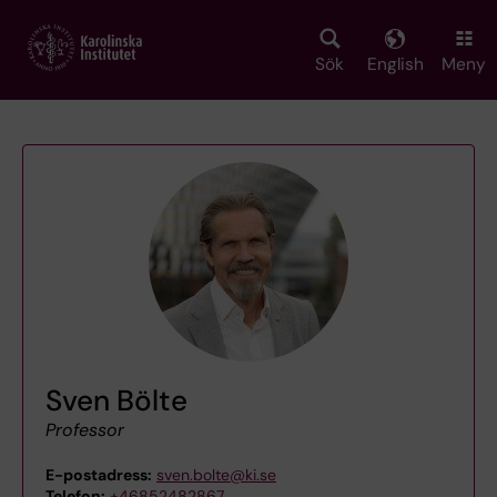
Skip
to
main
Sök
English
Meny
content
Sven Bölte
Professor
E-postadress:
sven.bolte@ki.se
Telefon:
+46852482867