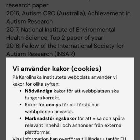
research paper
2016, Autism CRC (Australia), Achievement in
Autism Research
2017, National Institute of Environmental
Health Science, Top 2 paper of year
2018, Fellow of the International Society for
Autism Research (INSAR)
2018, ‘Årets Ljus’ priset, Riksförbundet
Vi använder kakor (cookies)
Attention
På Karolinska Institutets webbplats använder vi
2020, 'GNET Psynkpriset' (Sveriges Kommuner
kakor för olika syften:
och Regioner')
Nödvändiga
kakor för att webbplatsen ska
2022, Nr 6 av världens autism experter
fungera korrekt.
(Expertscape)
Kakor för
analys
för att förstå hur
2025, Nr 5 av Sveriges ledande psykologer
webbplatsen används.
(Research.com)
Marknadsföringskakor
för att visa och spåra
relevant innehåll och annonser från externa
plattformar.
Viss information kan överföras till länder utanför EU.