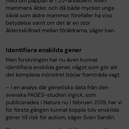
med om pappan är i 25-årsåldern. Även
mammans ålder, och då både mycket unga
såväl som äldre mammor, förefaller ha viss
betydelse samt om det är en stor
åldersskillnad mellan föräldrarna, säger han.
Identifiera enskilda gener
Men forskningen har nu även kunnat
identifiera enskilda gener, något som gör att
det komplexa mönstret börjar framträda vagt.
– I en analys där genetiska data från den
svenska PAGES-studien ingick, som
publicerades i Nature nu i februari 2019, har vi
för första gången kunnat koppla tolv enskilda
gener till risk för autism, säger Sven Sandin.