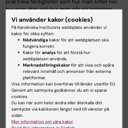
praktiska färdigheter som hur man sitter ner,
hur man äter och hur man går på toaletten.
Vi använder kakor (cookies)
– Vi är byggda så att vi har jättelätt att lära
På Karolinska Institutets webbplats använder vi
oss i den sociala miljön som vi befinner oss i,
kakor för olika syften:
vi anpassar oss jättebra. Men det verkar som
Nödvändiga
kakor för att webbplatsen ska
om nervsystemet hos barn med autism inte
fungera korrekt.
riktigt passar ihop med omgivningen så de lär
Kakor för
analys
för att förstå hur
sig inte i vardagsmiljön utan de behöver flera
webbplatsen används.
Marknadsföringskakor
för att visa och spåra
tillfällen till inlärning, säger Ulrika Långh,
relevant innehåll och annonser från externa
psykolog, psykoterapeut och program- och
plattformar.
utvecklingsansvarig vid Autismcenter för små
Viss information kan överföras till länder utanför EU.
barn i Stockholm samt forskare vid KIND.
Genom att samtycka godkänner du att vi sparar
cookies.
Hon och hennes medarbetare lär ut till
Du kan när som helst ändra eller återkalla ditt
föräldrar med barn med autism och deras
samtycke via kakikonen längst ned till vänster på
förskolepersonal hur de ska göra för att på
sidan.
Mer information om våra kakor
bästa sätt anpassa situationer i vardagen för