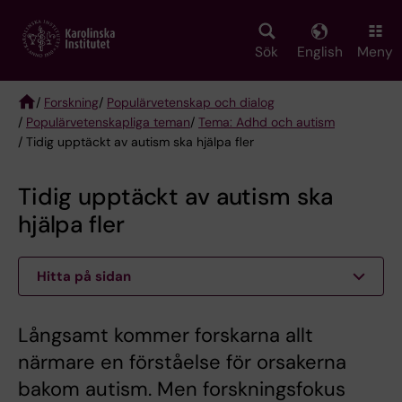
Skip
to
main
Sök
English
Meny
content
/
Forskning
/
Populärvetenskap och dialog
/
Populärvetenskapliga teman
/
Tema: Adhd och autism
Breadcrumb
/ Tidig upptäckt av autism ska hjälpa fler
Tidig upptäckt av autism ska
hjälpa fler
Hitta på sidan
Långsamt kommer forskarna allt
närmare en förståelse för orsakerna
bakom autism. Men forskningsfokus