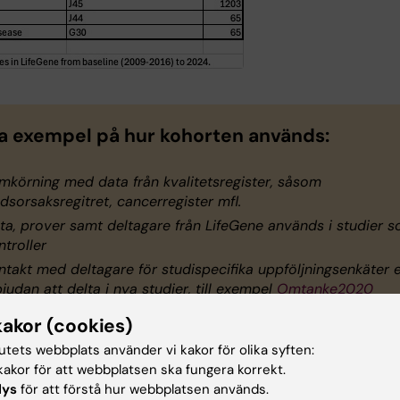
a exempel på hur kohorten används:
mkörning med data från kvalitetsregister, såsom
dsorsaksregitret, cancerregister mfl.
ta, prover samt deltagare från LifeGene används i studier 
ntroller
ntakt med deltagare för studispecifika uppföljningsenkäter e
bjudan att delta i nya studier, till exempel
Omtanke2020
kakor (cookies)
tutets webbplats använder vi kakor för olika syften:
akor för att webbplatsen ska fungera korrekt.
esurs för framtiden
lys
för att förstå hur webbplatsen används.