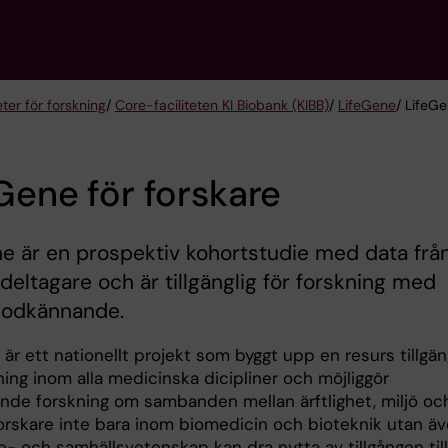
eter för forskning
/
Core-faciliteten KI Biobank (KIBB)
/
LifeGene
/ LifeGe
Gene för forskare
e är en prospektiv kohortstudie med data frå
deltagare och är tillgänglig för forskning med
 godkännande.
är ett nationellt projekt som byggt upp en resurs tillgän
ning inom alla medicinska dicipliner och möjliggör
nde forskning om sambanden mellan ärftlighet, miljö oc
 Forskare inte bara inom biomedicin och bioteknik utan ä
- och samhällsvetenskap kan dra nytta av tillgången till