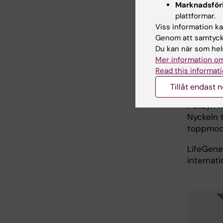
Marknadsför
De unika 
plattformar.
över gene
Viss information kan
Sverige t
Genom att samtycka
registerb
Du kan när som hels
framkant
Mer information om
Read this informati
informati
kommer a
Tillåt endast 
sammansä
Policyn f
Nyckeln 
toppmode
LifeGene
internati