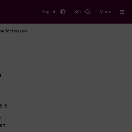
English
Sök
Meny
ne för forskare
n
glig
h
ven