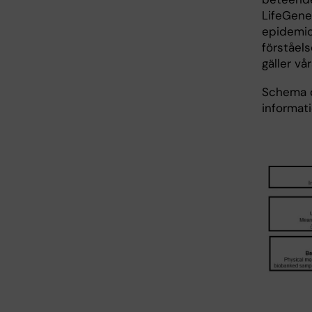
LifeGene
epidemio
förståels
gäller vå
Schema ö
informat