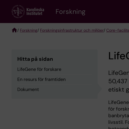
Skip
Forskning
to
main
content
/
Forskning
/
Forskningsinfrastruktur och miljöer
/
Core-facilit
Breadcrumb
Life
Hitta på sidan
LifeGene för forskare
LifeGen
En resurs för framtiden
50,437 
etiskt
Dokument
LifeGene 
för forsk
banbryta
livsstil.
beteende