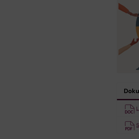
Dok
L
S