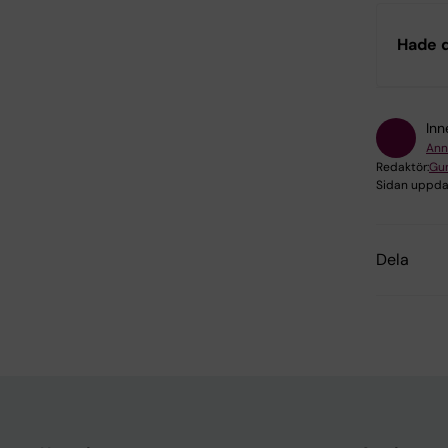
Hade d
Inn
Ann
Redaktör:
Gun
Sidan uppda
Dela