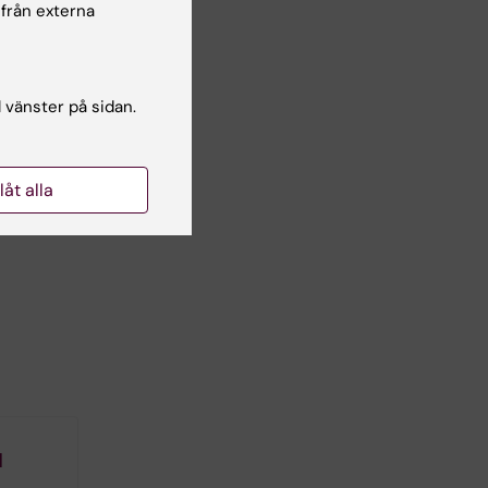
 från externa
r
 den
l vänster på sidan.
llåt alla
l