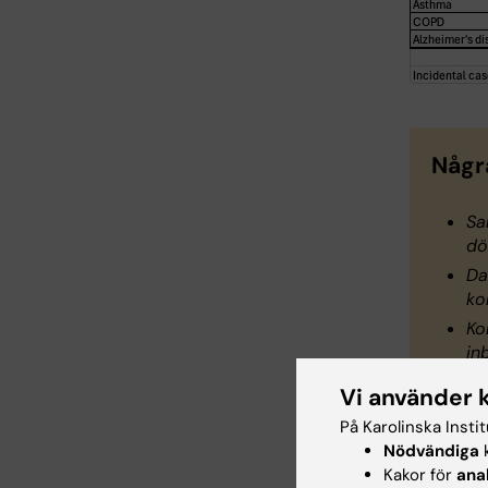
Någr
Sa
dö
Da
ko
Ko
in
Vi använder 
På Karolinska Insti
Nödvändiga
k
En r
Kakor för
ana