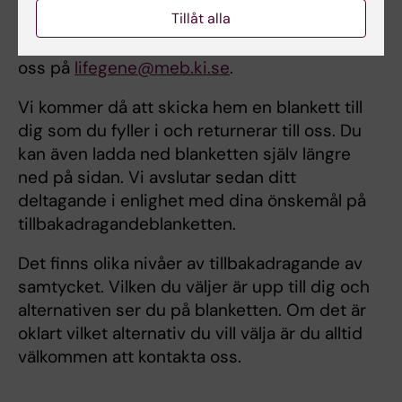
Tillåt alla
att dina prover och/eller enkätsvar får
användas för framtida forskning kan du maila
oss på
lifegene@meb.ki.se
.
Vi kommer då att skicka hem en blankett till
dig som du fyller i och returnerar till oss. Du
kan även ladda ned blanketten själv längre
ned på sidan. Vi avslutar sedan ditt
deltagande i enlighet med dina önskemål på
tillbakadragandeblanketten.
Det finns olika nivåer av tillbakadragande av
samtycket. Vilken du väljer är upp till dig och
alternativen ser du på blanketten. Om det är
oklart vilket alternativ du vill välja är du alltid
välkommen att kontakta oss.