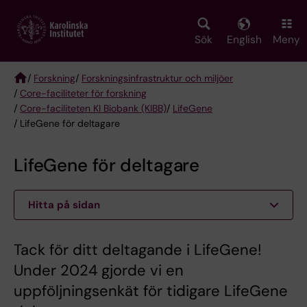
Skip
to
main
Sök
English
Meny
content
/
Forskning
/
Forskningsinfrastruktur och miljöer
/
Core-faciliteter för forskning
Breadcrumb
/
Core-faciliteten KI Biobank (KIBB)
/
LifeGene
/ LifeGene för deltagare
LifeGene för deltagare
Hitta på sidan
Tack för ditt deltagande i LifeGene!
Under 2024 gjorde vi en
uppföljningsenkät för tidigare LifeGene