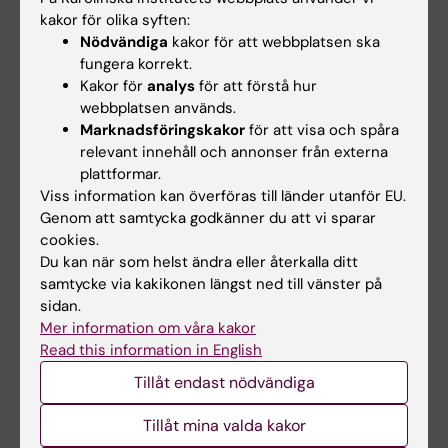
kakor för olika syften:
Nödvändiga
kakor för att webbplatsen ska
Avsluta mitt deltagande
fungera korrekt.
Kakor för
analys
för att förstå hur
Ditt deltagande i LifeGene är helt frivilligt och
webbplatsen används.
kan när som helst avslutas utan att du
Marknadsföringskakor
för att visa och spåra
behöver ange någon orsak.
relevant innehåll och annonser från externa
plattformar.
Om du vill avsluta ditt deltagande i LifeGene
Viss information kan överföras till länder utanför EU.
men vill att redan insamlade prover skall få
Genom att samtycka godkänner du att vi sparar
cookies.
användas i framtida forskning så skickar du
Du kan när som helst ändra eller återkalla ditt
ett mail till oss på
lifegene@meb.ki.se
och
samtycke via kakikonen längst ned till vänster på
säger att du inte längre vill bli kontaktad av
sidan.
LifeGene men att LifeGene får använda redan
Mer information om våra kakor
insamlade prover. Då avregistrerar vi dig och
Read this information in English
skickar en bekräftelse på att så har skett. Du
Tillåt endast nödvändiga
kommer sedan inte att bli kontaktad igen.
Tillåt mina valda kakor
Om du vill avsluta ditt deltagande och inte vill