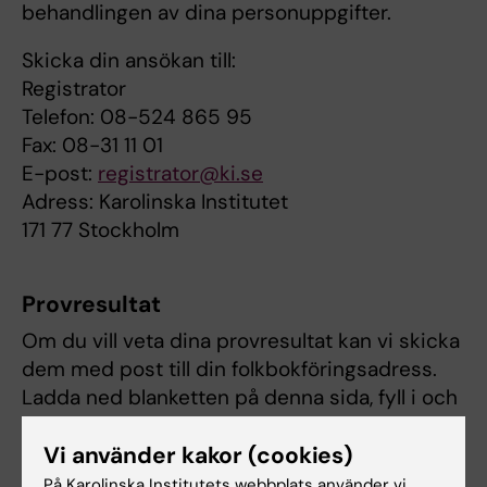
behandlingen av dina personuppgifter.
Skicka din ansökan till:
Registrator
Telefon: 08-524 865 95
Fax: 08-31 11 01
E-post:
registrator@ki.se
Adress: Karolinska Institutet
171 77 Stockholm
Provresultat
Om du vill veta dina provresultat kan vi skicka
dem med post till din folkbokföringsadress.
Ladda ned blanketten på denna sida, fyll i och
skicka till
lifegene@meb.ki.se
. Om du istället
Vi använder kakor (cookies)
vill få blanketten postad till dig, maila oss i så
fall.
På Karolinska Institutets webbplats använder vi