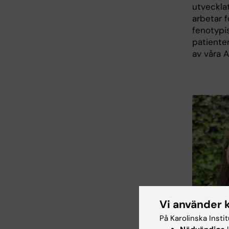
utveckla
arbetar 
fenotypis
patienter
av våra 
Vi använder 
På Karolinska Insti