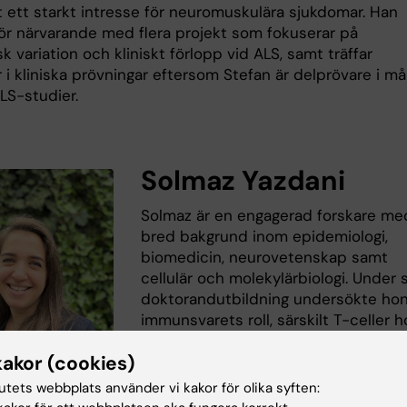
t ett starkt intresse för neuromuskulära sjukdomar. Han
för närvarande med flera projekt som fokuserar på
k variation och kliniskt förlopp vid ALS, samt träffar
 i kliniska prövningar eftersom Stefan är delprövare i m
ALS-studier.
Solmaz Yazdani
Solmaz är en engagerad forskare me
bred bakgrund inom epidemiologi,
biomedicin, neurovetenskap samt
cellulär och molekylärbiologi. Under 
doktorandutbildning undersökte ho
immunsvarets roll, särskilt T-celler h
ALS-patienter. Nu, som forskare i vår
kakor (cookies)
grupp sedan oktober 2023, fortsätte
hon att utforska biomarkörer för
tutets webbplats använder vi kakor för olika syften:
sjukdomar och deras komplexa sams