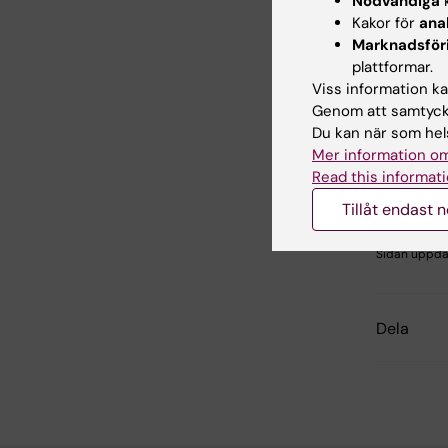
Nödvändiga
k
Solmaz Yazda
Kakor för
ana
Mestanov
Marknadsför
plattformar.
Viss information kan
Genom att samtycka
Hade d
Du kan när som hels
Mer information om
Read this informati
Inn
Tillåt endast 
Jul
Redaktör:
Nil
Sidan uppda
Dela