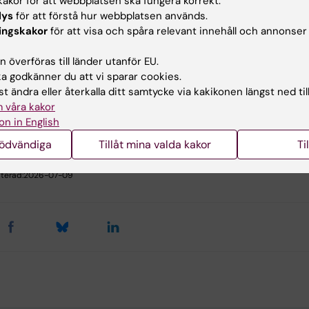
akor för att webbplatsen ska fungera korrekt.
ni. Foto: Filip
samtidigt som hon fördjupar sina
lys
för att förstå hur webbplatsen används.
kunskaper om ALS-studier.
ingskakor
för att visa och spåra relevant innehåll och annonser
 överföras till länder utanför EU.
 godkänner du att vi sparar cookies.
u nytta av informationen på denna sida?
t ändra eller återkalla ditt samtycke via kakikonen längst ned til
 våra kakor
on in English
ehållsgranskare:
nödvändiga
Tillåt mina valda kakor
Ti
iette Foucher
la Karlsson
terad:
2026-07-09