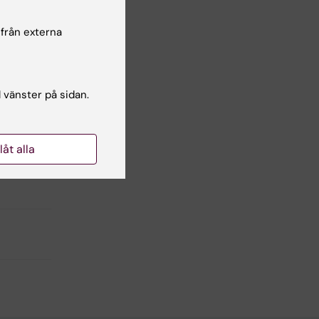
 från externa
Yes
No
l vänster på sidan.
llåt alla