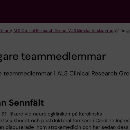
 Neuro
/
ALS Clinical Research Group (ALS kliniska forskargrupp)
/ Tidi
igare teammedlemmar
re teammedlemmar i ALS Clinical Research Gr
an Sennfält
 ST-läkare vid neurologkliniken på Karolinska
etssjukhuset och postdoktoral forskare i Caroline Ingres
an disputerade inom strokemedicin och har sedan dess