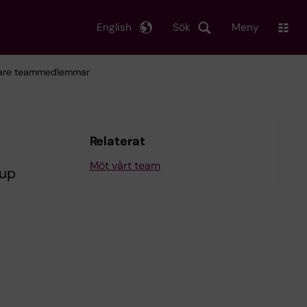
English
Sök
Meny
gare teammedlemmar
Relaterat
Möt vårt team
oup