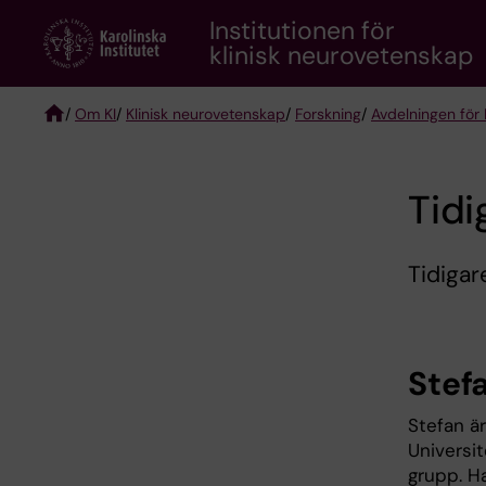
Skip
Institutionen för
to
klinisk neurovetenskap
main
content
/
Om KI
/
Klinisk neurovetenskap
/
Forskning
/
Avdelningen för
Breadcrumb
Tid
Tidiga
Stef
Stefan är
Universit
grupp. H