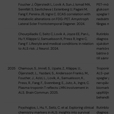
Foucher J, Öijerstedt L, Lovik A, Sun J, Ismail MA,
PET-mönste
Sennfält S, Savitcheva I, Estenberg U, Pagani M,
glukosmet
Fang F, Pereira JB, Ingre C. ECAS correlation with
speglar kog
metabolic alterations on FDG-PET. Amyotroph
nedsättning
Lateral Scler Frontotemporal Degener. 2024.
fångas med
Chourpiliadis C, Seitz C, Lovik A, Joyce EE, Pan L,
Rutinblodpr
Hu Y, Kläppe U, Samuelsson K, Press R, Ingre C,
diagnos kan
Fang F. Lifestyle and medical conditions in relation
sjukdomsta
to ALS risk. J Neurol. 2024.
markörer ko
bättre över
till sämre.
2025
Chamoun, S., Imrell, S., Upate, Z., Kläppe, U.,
Troponin T 
Öijerstedt, L., Yazdani, S., Andersson Franko, M.,
ALS-patien
Foucher, J., Azizi, L., Lovik, A., Samuelsson, K.,
speglar peri
Press, R., Fang, F., Svennberg, E., Juto, A., Ingre, C.
nervpåverk
Plasma troponin T reflects LMN involvement in
biomarkör 
ALS. Brain Commun. 2025.
uppföljning
behandling.
Psychogios, I., Hu, Y., Seitz, C. et al. Exploring clinical
Rutinblodpr
chemistry markers in ALS: insights into survival
diagnos kan