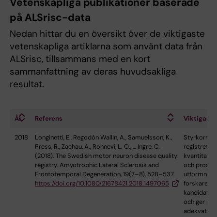
Vetenskapliga publikationer baserade
på ALSrisc-data
Nedan hittar du en översikt över de viktigaste
vetenskapliga artiklarna som använt data från
ALSrisc, tillsammans med en kort
sammanfattning av deras huvudsakliga
resultat.
År
Referens
Viktigaste
2018
Longinetti, E., Regodón Wallin, A., Samuelsson, K.,
Styrkorna
Press, R., Zachau, A., Ronnevi, L. O., … Ingre, C.
registret är
(2018). The Swedish motor neuron disease quality
kvantitativa
registry. Amyotrophic Lateral Sclerosis and
och prospe
Frontotemporal Degeneration, 19(7–8), 528–537.
utformning, 
https://doi.org/10.1080/21678421.2018.1497065
forskare att
kandidater t
och ger pat
adekvat ti