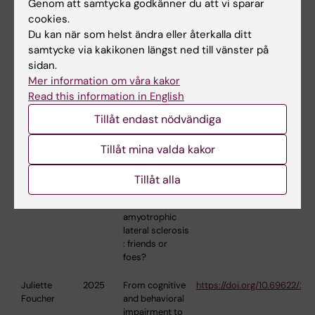
Can Cui
2021
Immunity and
https://hdl.handle.net/10616
Genom att samtycka godkänner du att vi sparar
inflammation in
cookies.
amyotrophic
Du kan när som helst ändra eller återkalla ditt
lateral sclerosis
samtycke via kakikonen längst ned till vänster på
: an
sidan.
epidemiological
Mer information om våra kakor
approach
Read this information in English
Ulf Kläppe
2023
Biomarkers and
https://hdl.handle.net/1061
Tillåt endast nödvändiga
psychological
stress in
Tillåt mina valda kakor
amyotrophic
lateral sclerosis
Tillåt alla
Solmaz
2023
T cell
https://hdl.handle.net/10616
Yazdani
responses in
amyotrophic
lateral sclerosis
: friends or
foes?
Juliette
2025
From cognitive
https://doi.org/10.69622/27
Foucher
and behavioral
impairment to