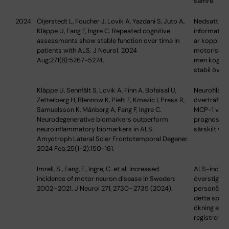
sämre.
2024
Öijerstedt L, Foucher J, Lovik A, Yazdani S, Juto A,
Nedsatt
Kläppe U, Fang F, Ingre C. Repeated cognitive
informatio
assessments show stable function over time in
är kopplad 
patients with ALS. J Neurol. 2024
motorisk fö
Aug;271(8):5267-5274.
men kogniti
stabil över 
Kläppe U, Sennfält S, Lovik A, Finn A, Bofaisal U,
Neurofilam
Zetterberg H, Blennow K, Piehl F, Kmezic I, Press R,
överträffar
Samuelsson K, Månberg A, Fang F, Ingre C.
MCP-1 vid 
Neurodegenerative biomarkers outperform
prognos; ök
neuroinflammatory biomarkers in ALS.
särskilt vid
Amyotroph Lateral Scler Frontotemporal Degener.
2024 Feb;25(1-2):150-161.
Imrell, S., Fang, F., Ingre, C. et al. Increased
ALS-inciden
incidence of motor neuron disease in Sweden:
överstiger
2002–2021. J Neurol 271, 2730–2735 (2024).
personår; o
detta spegl
ökning eller
registrering