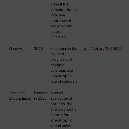
clinical trial
inclusion, for an
inclusive
approach of
Amyotrophic
Lateral
Sclerosis
Yihan Hu
2025
Infections in the
https://doi.org/10.69622/29
risk and
prognosis of
multiple
sclerosis and
amyotrophic
lateral sclerosis
Charilaos
Planned
A novel
Chourpiliadis
in 2026
evaluation of
potential risk
and prognostic
factors for
amyotrophic
lateral sclerosis