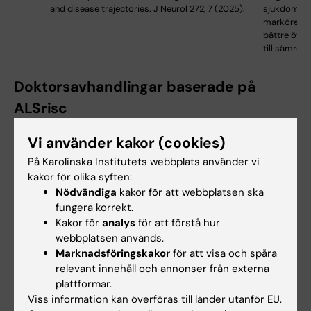
and disease trajectories. J Neurol 272, 7 (2025).
sjukdomsta
markörer ko
bättre över
till sämre.
Doktorsavhandlingar baserade på
ALSrisc
Vi är också stolta över att ALSrisc har bidragit
Vi använder kakor (cookies)
till flera doktorandprojekt, och därigenom
På Karolinska Institutets webbplats använder vi
hjälpt till att utbilda nästa generation av ALS-
kakor för olika syften:
forskare. Nedan hittar du en lista över de
Nödvändiga
kakor för att webbplatsen ska
doktorsavhandlingar som har använt data från
fungera korrekt.
ALSrisc-projektet.
Kakor för
analys
för att förstå hur
webbplatsen används.
Marknadsföringskakor
för att visa och spåra
relevant innehåll och annonser från externa
Forskare
År
Avhandlingens
Referens
plattformar.
titel
Viss information kan överföras till länder utanför EU.