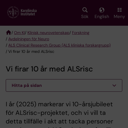
Skip
to
main
Sök
English
Meny
content
/
Om KI
/
Klinisk neurovetenskap
/
Forskning
/
Avdelningen för Neuro
Breadcrumb
/
ALS Clinical Research Group (ALS kliniska forskargrupp)
/ Vi firar 10 år med ALSrisc
Vi firar 10 år med ALSrisc
Hitta på sidan
I år (2025) markerar vi 10-årsjubileet
för ALSrisc-projektet, och vi vill ta
detta tillfälle i akt att tacka personer