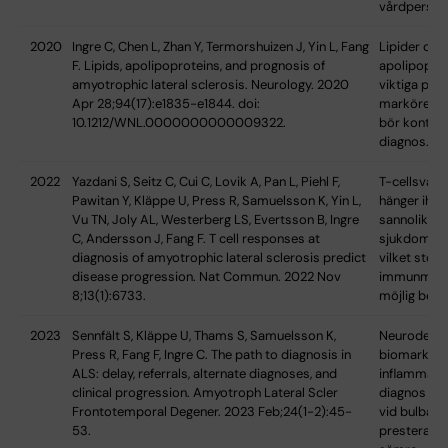
vårdperson
2020
Ingre C, Chen L, Zhan Y, Termorshuizen J, Yin L, Fang
Lipider och
F. Lipids, apolipoproteins, and prognosis of
apolipoprot
amyotrophic lateral sclerosis. Neurology. 2020
viktiga pro
Apr 28;94(17):e1835-e1844. doi:
markörer v
10.1212/WNL.0000000000009322.
bör kontrol
diagnos.
2022
Yazdani S, Seitz C, Cui C, Lovik A, Pan L, Piehl F,
T-cellsvar 
Pawitan Y, Kläppe U, Press R, Samuelsson K, Yin L,
hänger iho
Vu TN, Joly AL, Westerberg LS, Evertsson B, Ingre
sannolikt bid
C, Andersson J, Fang F. T cell responses at
sjukdomspr
diagnosis of amyotrophic lateral sclerosis predict
vilket stödj
disease progression. Nat Commun. 2022 Nov
immunmodu
8;13(1):6733.
möjlig beha
2023
Sennfält S, Kläppe U, Thams S, Samuelsson K,
Neurodegen
Press R, Fang F, Ingre C. The path to diagnosis in
biomarkörer
ALS: delay, referrals, alternate diagnoses, and
inflammator
clinical progression. Amyotroph Lateral Scler
diagnos oc
Frontotemporal Degener. 2023 Feb;24(1-2):45-
vid bulbar 
53.
presterar 