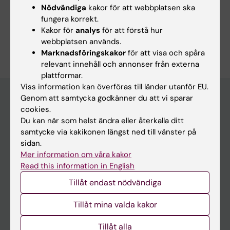
Nödvändiga
kakor för att webbplatsen ska
Dela
fungera korrekt.
Kakor för
analys
för att förstå hur
webbplatsen används.
Marknadsföringskakor
för att visa och spåra
relevant innehåll och annonser från externa
plattformar.
Viss information kan överföras till länder utanför EU.
Genom att samtycka godkänner du att vi sparar
cookies.
Huvudmeny
Du kan när som helst ändra eller återkalla ditt
samtycke via kakikonen längst ned till vänster på
Utbildning
sidan.
Forskarutbildning
Mer information om våra kakor
Read this information in English
Forskning
Tillåt endast nödvändiga
Om KI
Tillåt mina valda kakor
På gång
Tillåt alla