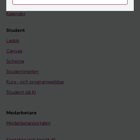
Nyheter
Kalender
Student
Ladok
Canvas
Schema
Studentmejlen
Kurs- och programwebbar
Student på KI
Medarbetare
Medarbetarportalen
Kontakta och besök KI