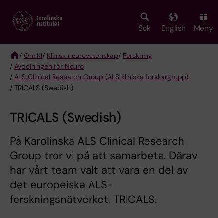
Skip
to
main
Sök
English
Meny
content
/
Om KI
/
Klinisk neurovetenskap
/
Forskning
/
Avdelningen för Neuro
Breadcrumb
/
ALS Clinical Research Group (ALS kliniska forskargrupp)
/ TRICALS (Swedish)
TRICALS (Swedish)
På Karolinska ALS Clinical Research
Group tror vi på att samarbeta. Därav
har vårt team valt att vara en del av
det europeiska ALS-
forskningsnätverket, TRICALS.