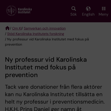
Skip
to
main
Sök
English
Meny
content
/
Om KI
/
Samverkan och innovation
/
Stöd Karolinska Institutets forskning
Breadcrumb
/ Ny professur vid Karolinska Institutet med fokus på
prevention
Ny professur vid Karolinska
Institutet med fokus på
prevention
Tack vare donationer från flera aktörer
kan nu Karolinska Institutet tillsätta en
helt ny professur i preventionsmedicin.
H.K.H. Prins Daniel ger namn åt