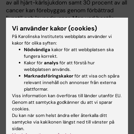
av all hjärt-kärlsjukdom samt 30 procent av all
cancer kan förebyggas genom förbättrad
livsstil och levnadsvanor. Men vad består
dessa livsstilsförbättringar effektivast av, och
Vi använder kakor (cookies)
hur når sjukvården bäst de människor som
På Karolinska Institutets webbplats använder vi
behöver insatser? Det är frågor som den nya
kakor för olika syften:
professuren ska arbeta med och hitta svar på.
Nödvändiga
kakor för att webbplatsen ska
fungera korrekt.
Tjänsten utlyses under 2023 och kommer
Kakor för
analys
för att förstå hur
delvis vara en klinisk tjänst, för att enklare
webbplatsen används.
Marknadsföringskakor
för att visa och spåra
kunna implementera ny kunskap i vården.
relevant innehåll och annonser från externa
Utöver att utföra klinisk och preklinisk
plattformar.
preventionsforskning kommer professuren ha
Viss information kan överföras till länder utanför EU.
ett stort fokus på att samarbeta med olika
Genom att samtycka godkänner du att vi sparar
samhällsaktörer som företag och
cookies.
Du kan när som helst ändra eller återkalla ditt
intresseorganisationer, samt bedriva
samtycke via kakikonen längst ned till vänster på
utåtriktade kommunikationsinsatser.
sidan.