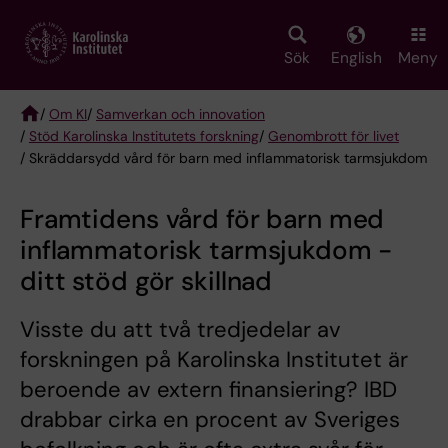
Skip
to
main
Sök
English
Meny
content
/
Om KI
/
Samverkan och innovation
/
Stöd Karolinska Institutets forskning
/
Genombrott för livet
Breadcrumb
/ Skräddarsydd vård för barn med inflammatorisk tarmsjukdom
Framtidens vård för barn med
inflammatorisk tarmsjukdom -
ditt stöd gör skillnad
Visste du att två tredjedelar av
forskningen på Karolinska Institutet är
beroende av extern finansiering? IBD
drabbar cirka en procent av Sveriges