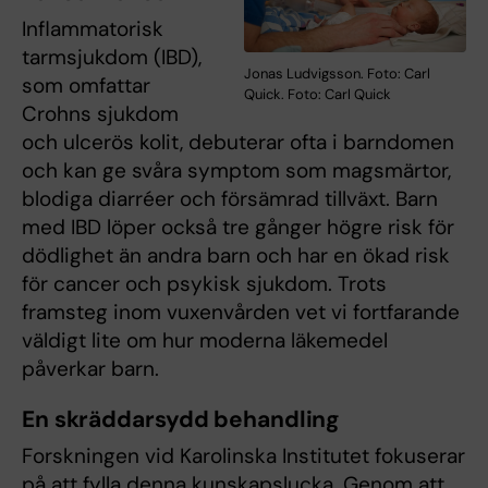
Inflammatorisk
tarmsjukdom (IBD),
Jonas Ludvigsson. Foto: Carl
som omfattar
Quick. Foto: Carl Quick
Crohns sjukdom
och ulcerös kolit, debuterar ofta i barndomen
och kan ge svåra symptom som magsmärtor,
blodiga diarréer och försämrad tillväxt. Barn
med IBD löper också tre gånger högre risk för
dödlighet än andra barn och har en ökad risk
för cancer och psykisk sjukdom. Trots
framsteg inom vuxenvården vet vi fortfarande
väldigt lite om hur moderna läkemedel
påverkar barn.
En skräddarsydd behandling
Forskningen vid Karolinska Institutet fokuserar
på att fylla denna kunskapslucka. Genom att