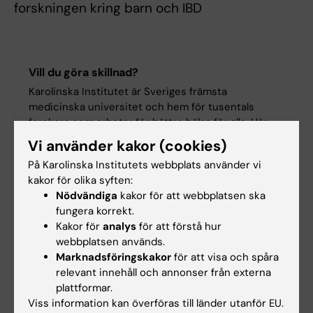
forskningen kring barn och IBD
Vill du göra skillnad?
Karolinska Institutet är Sveriges främsta
medicinska universitet och hem för tusentals
forskare som arbetar för bättre hälsa för alla. Här
pågår banbrytande forskning - om allt från vanliga
Vi använder kakor (cookies)
folksjukdomar till sällsynta diagnoser – områden
På Karolinska Institutets webbplats använder vi
som kräver stöd för att driva fram nya lösningar och
kakor för olika syften:
behandlingar.
Nödvändiga
kakor för att webbplatsen ska
Med din hjälp kan vi göra mer. För dig som vill bidra
fungera korrekt.
med en större donation erbjuder vi skräddarsydda
Kakor för
analys
för att förstå hur
lösningar. Tillsammans väljer vi ett
webbplatsen används.
forskningsprojekt som speglar dina intressen och
Marknadsföringskakor
för att visa och spåra
värderingar. Du får möjlighet att nära följa
relevant innehåll och annonser från externa
projektets framsteg genom regelbunden
plattformar.
återkoppling från våra forskare. Dessutom får du
Viss information kan överföras till länder utanför EU.