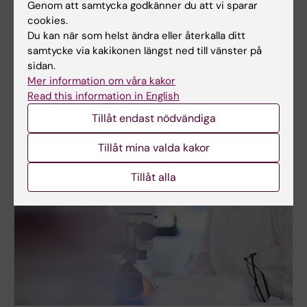
chans att höra det senaste om forskning på våra
Genom att samtycka godkänner du att vi sparar
evenemang.
cookies.
Du kan när som helst ändra eller återkalla ditt
Hör av dig till oss på Development Office, så hjälper
samtycke via kakikonen längst ned till vänster på
vi dig med din gåva som gör skillnad – idag och för
sidan.
kommande generationer.
Mer information om våra kakor
Read this information in English
Tillåt endast nödvändiga
Tillåt mina valda kakor
Tillåt alla