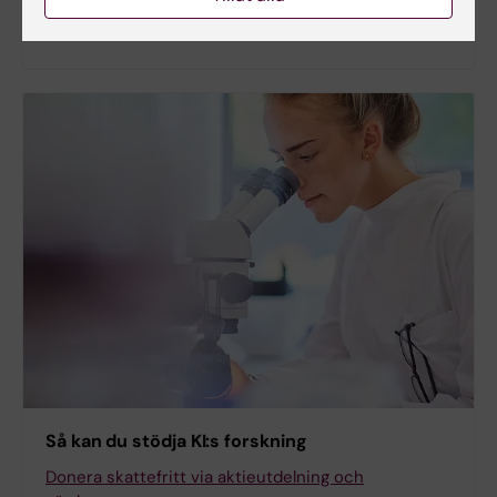
kommande generationer.
Så kan du stödja KI:s forskning
Donera skattefritt via aktieutdelning och