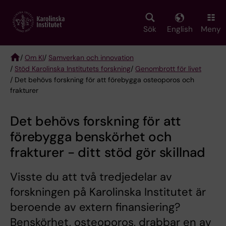
Skip
to
main
Sök
English
Meny
content
/
Om KI
/
Samverkan och innovation
/
Stöd Karolinska Institutets forskning
/
Genombrott för livet
Breadcrumb
/ Det behövs forskning för att förebygga osteoporos och
frakturer
Det behövs forskning för att
förebygga benskörhet och
frakturer - ditt stöd gör skillnad
Visste du att två tredjedelar av
forskningen på Karolinska Institutet är
beroende av extern finansiering?
Benskörhet, osteoporos, drabbar en av