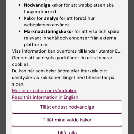
Nödvändiga
kakor för att webbplatsen ska
Vill du göra skillnad?
fungera korrekt.
Karolinska Institutet är Sveriges främsta
Kakor för
analys
för att förstå hur
medicinska universitet och hem för tusentals
webbplatsen används.
forskare som arbetar för bättre hälsa för alla. Här
Marknadsföringskakor
för att visa och spåra
pågår banbrytande forskning - om allt från vanliga
relevant innehåll och annonser från externa
folksjukdomar till sällsynta diagnoser – områden
plattformar.
som kräver stöd för att driva fram nya lösningar och
Viss information kan överföras till länder utanför EU.
behandlingar.
Genom att samtycka godkänner du att vi sparar
cookies.
Med din hjälp kan vi göra mer. För dig som vill bidra
Du kan när som helst ändra eller återkalla ditt
med en större donation erbjuder vi skräddarsydda
samtycke via kakikonen längst ned till vänster på
lösningar. Tillsammans väljer vi ett
sidan.
forskningsprojekt som speglar dina intressen och
Mer information om våra kakor
värderingar. Du får möjlighet att nära följa
Read this information in English
projektets framsteg genom regelbunden
återkoppling från våra forskare. Dessutom får du
Tillåt endast nödvändiga
chans att höra det senaste om forskning på våra
evenemang.
Tillåt mina valda kakor
Hör av dig till oss på Development Office, så hjälper
Tillåt alla
vi dig med din gåva som gör skillnad – idag och för