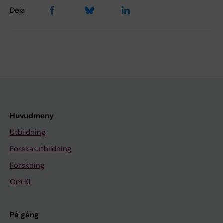
Dela
Huvudmeny
Utbildning
Forskarutbildning
Forskning
Om KI
På gång