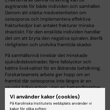
avgörande för både individen och samhället.
Genom att stärka medvetenheten om
osteoporos och implementera effektiva
frakturkedjor kan antalet frakturer minska
drastiskt. För den enskilda individen handlar
det om att bryta den negativa spiralen, återfå
rörligheten och undvika framtida skador.
På samhällsnivå innebär det minskade
sjukvårdskostnader, färre fallolyckor och
bättre livskvalitet för en åldrande befolkning.
Forskarteamets arbete ger hopp om en
framtid där osteoporos inte längre är en
osynlig folksjukdom, utan en behandlingsbar
utmaning som vi gemensamt kan lösa.
Vi använder kakor (cookies)
På Karolinska Institutets webbplats använder vi
kakor för olika syften: