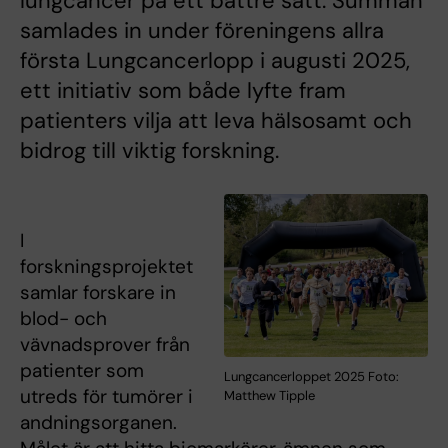
lungcancer på ett bättre sätt. Summan
samlades in under föreningens allra
första Lungcancerlopp i augusti 2025,
ett initiativ som både lyfte fram
patienters vilja att leva hälsosamt och
bidrog till viktig forskning.
I
forskningsprojektet
samlar forskare in
blod- och
vävnadsprover från
patienter som
Lungcancerloppet 2025 Foto:
utreds för tumörer i
Matthew Tipple
andningsorganen.