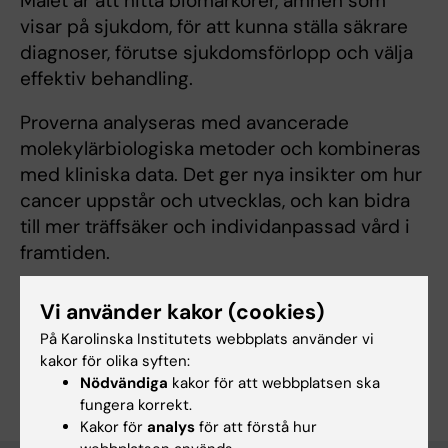
Målet är att hitta biomarkörer, ämnen som
visar på sjukdom, för att kunna ställa säkrare
diagnoser, förutse sjukdomsförlopp och välja
effektiv behandling.
Proverna analyseras med avancerade
molekylärbiologiska metoder och kombineras
med kliniska data. Det ger nya insikter om hur
cancer uppstår och utvecklas, och kan bidra
till mer träffsäker och individanpassad vård i
framtiden.
Vi använder kakor (cookies)
Redaktör:
Liv Sadeqi
På Karolinska Institutets webbplats använder vi
Sidan uppdaterad:
2025-10-07
kakor för olika syften:
Nödvändiga
kakor för att webbplatsen ska
fungera korrekt.
Kakor för
analys
för att förstå hur