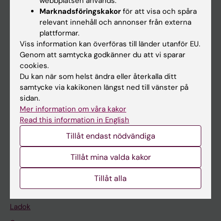
webbplatsen används.
Marknadsföringskakor
för att visa och spåra
relevant innehåll och annonser från externa
plattformar.
Huvudmeny
Viss information kan överföras till länder utanför EU.
Utbildning
Genom att samtycka godkänner du att vi sparar
cookies.
Forskarutbildning
Du kan när som helst ändra eller återkalla ditt
Forskning
samtycke via kakikonen längst ned till vänster på
sidan.
Om KI
Mer information om våra kakor
Read this information in English
På gång
Tillåt endast nödvändiga
Nyheter
Tillåt mina valda kakor
Kalender
Tillåt alla
Student
Ladok