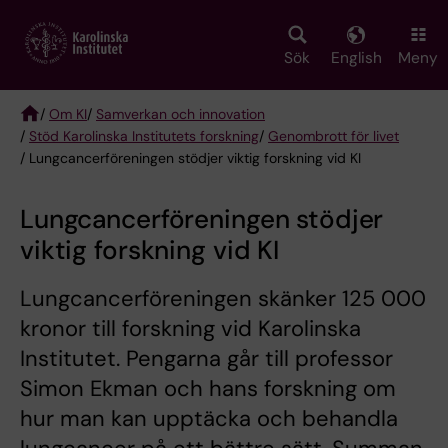
Skip
to
main
Sök
English
Meny
content
/
Om KI
/
Samverkan och innovation
/
Stöd Karolinska Institutets forskning
/
Genombrott för livet
Breadcrumb
/ Lungcancerföreningen stödjer viktig forskning vid KI
Lungcancerföreningen stödjer
viktig forskning vid KI
Lungcancerföreningen skänker 125 000
kronor till forskning vid Karolinska
Institutet. Pengarna går till professor
Simon Ekman och hans forskning om
hur man kan upptäcka och behandla