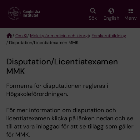
Skip
to
main
Sök
English
Meny
content
/
Om KI
/
Molekylär medicin och kirurgi
/
Forskarutbildning
/ Disputation/Licentiatexamen MMK
Breadcrumb
Disputation/Licentiatexamen
MMK
Formerna för disputationen regleras i
Högskoleförordningen.
För mer information om disputation och
licentiatexamen klicka på länken nedan och se
till att vara inloggad för att se tillägg som gäller
för MMK.