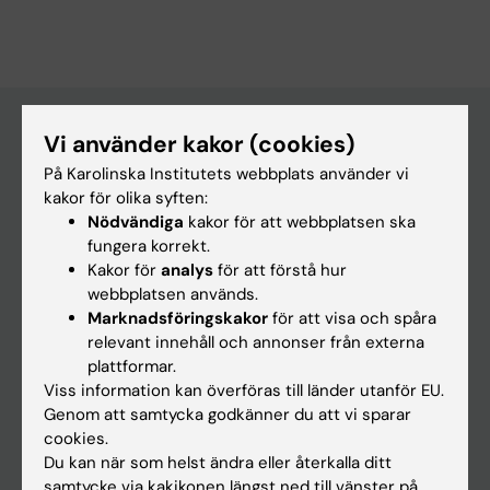
Vi använder kakor (cookies)
Huvudmeny
På Karolinska Institutets webbplats använder vi
kakor för olika syften:
Utbildning
Nödvändiga
kakor för att webbplatsen ska
Forskarutbildning
fungera korrekt.
Kakor för
analys
för att förstå hur
Forskning
webbplatsen används.
Om KI
Marknadsföringskakor
för att visa och spåra
relevant innehåll och annonser från externa
plattformar.
På gång
Viss information kan överföras till länder utanför EU.
Genom att samtycka godkänner du att vi sparar
Nyheter
cookies.
Kalender
Du kan när som helst ändra eller återkalla ditt
samtycke via kakikonen längst ned till vänster på