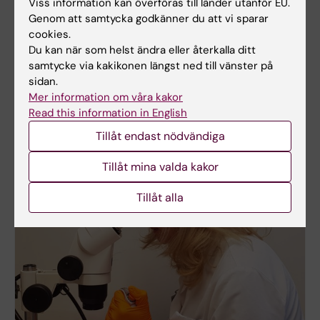
Viss information kan överföras till länder utanför EU.
Genom att samtycka godkänner du att vi sparar
cookies.
Daniel Andersson vinner MMK Forskar Grand
Prix 2025
Du kan när som helst ändra eller återkalla ditt
samtycke via kakikonen längst ned till vänster på
Den 11 november genomfördes MMK Forskar Grand
sidan.
Prix 2025. Sju doktorander vid institutionen
Mer information om våra kakor
presenterade sina doktorandprojekt på ett så
Read this information in English
enkelt, inspirerande och pedagogiskt sätt som
möjligt - på fem minuter!
Tillåt endast nödvändiga
Tillåt mina valda kakor
Tillåt alla