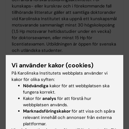
kunskaps- eller kurskrav och i förekommande fall
tillhörande litteratur gäller att samtliga doktorander
vid Karolinska Institutet ska uppnå ett kunskapsmål
motsvarande sammanlagt minst 30 högskolepoäng
(1,5 Hp motsvarar heltidsstudier under en vecka)
för doktorsexamen, eller minst 15 Hp för
licentiatexamen. Utbildningen är öppen för svenska
och utländska studenter.
Vi använder kakor (cookies)
På Karolinska Institutets webbplats använder vi
kakor för olika syften:
Nödvändiga
kakor för att webbplatsen ska
fungera korrekt.
Kakor för
analys
för att förstå hur
webbplatsen används.
Marknadsföringskakor
för att visa och spåra
relevant innehåll och annonser från externa
plattformar.