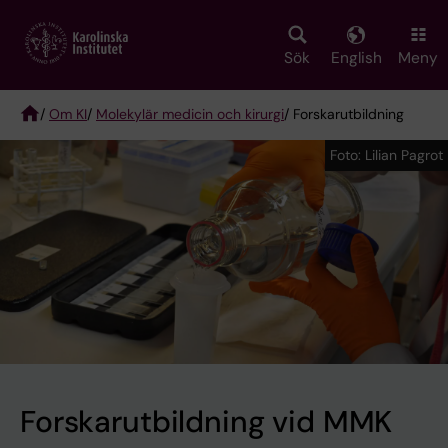
Skip
to
main
Sök
English
Meny
content
/
Om KI
/
Molekylär medicin och kirurgi
/ Forskarutbildning
Breadcrumb
Foto: Lilian Pagrot
Foto: Lilian Pagrot
Forskarutbildning vid MMK