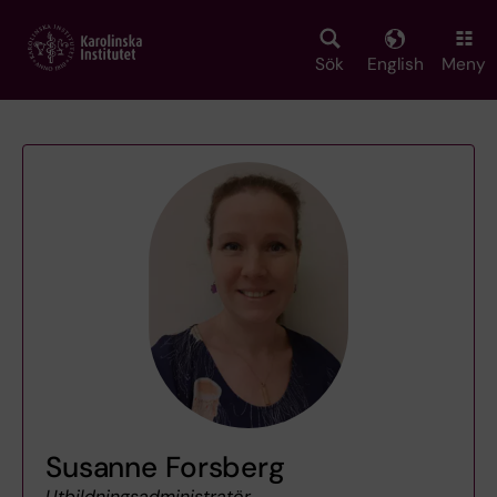
Skip
to
main
Sök
English
Meny
content
Susanne Forsberg
Utbildningsadministratör