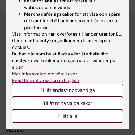
Kakor för
analys
för att förstå hur
webbplatsen används.
Marknadsföringskakor
för att visa och spåra
relevant innehåll och annonser från externa
plattformar.
Viss information kan överföras till länder utanför EU.
Huvudmeny
Genom att samtycka godkänner du att vi sparar
Utbildning
cookies.
Du kan när som helst ändra eller återkalla ditt
Forskarutbildning
samtycke via kakikonen längst ned till vänster på
Forskning
sidan.
Mer information om våra kakor
Om KI
Read this information in English
Tillåt endast nödvändiga
På gång
Tillåt mina valda kakor
Nyheter
Kalender
Tillåt alla
Student