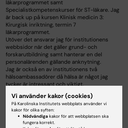
läkarprogrammet samt
Specialistkompetenskurser för ST-läkare. Jag
är back up på kursen Klinisk medicin 3:
Kirurgisk inriktning, termin 7
läkarprogrammet.
Utöver det ansvarar jag för institutionens
webbsidor när det gäller grund- och
forskarutbildning samt hanterar en del
personalärenden gällande anknytning.
Jag är också en av institutionens två
hälsoambassadörer då hälsa är något jag
tycker är intressant och viktigt.
Vi använder kakor (cookies)
På Karolinska Institutets webbplats använder vi
kakor för olika syften:
Nödvändiga
kakor för att webbplatsen ska
Är du Susanne Forsberg?
Redigera din profil
fungera korrekt.