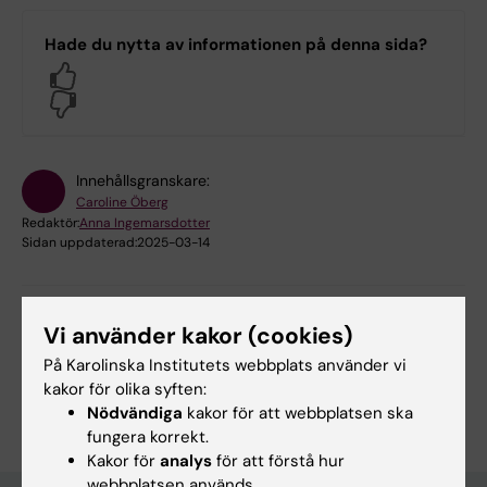
Hade du nytta av informationen på denna sida?
Yes
No
Innehållsgranskare:
Caroline Öberg
Redaktör:
Anna Ingemarsdotter
Sidan uppdaterad:
2025-03-14
Dela
Vi använder kakor (cookies)
På Karolinska Institutets webbplats använder vi
kakor för olika syften:
Nödvändiga
kakor för att webbplatsen ska
fungera korrekt.
Kakor för
analys
för att förstå hur
webbplatsen används.