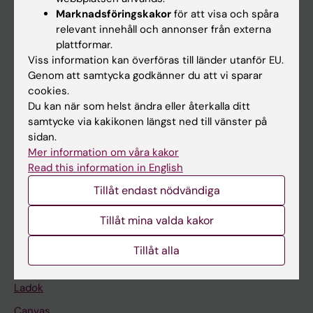
Marknadsföringskakor
för att visa och spåra
relevant innehåll och annonser från externa
Huvudmeny
plattformar.
Viss information kan överföras till länder utanför EU.
Utbildning
Genom att samtycka godkänner du att vi sparar
Forskarutbildning
cookies.
Du kan när som helst ändra eller återkalla ditt
Forskning
samtycke via kakikonen längst ned till vänster på
Om KI
sidan.
Mer information om våra kakor
Read this information in English
På gång
Tillåt endast nödvändiga
Nyheter
Tillåt mina valda kakor
Kalender
Tillåt alla
Student
Ladok
Canvas