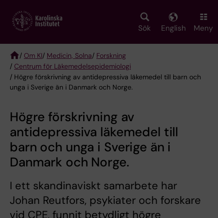
Skip
to
main
Sök
English
Meny
content
/
Om KI
/
Medicin, Solna
/
Forskning
/
Centrum för Läkemedelsepidemiologi
Breadcrumb
/ Högre förskrivning av antidepressiva läkemedel till barn och
unga i Sverige än i Danmark och Norge.
Högre förskrivning av
antidepressiva läkemedel till
barn och unga i Sverige än i
Danmark och Norge.
I ett skandinaviskt samarbete har
Johan Reutfors, psykiater och forskare
vid CPE, funnit betydligt högre