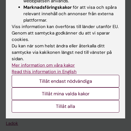
webbplatsen används.
Marknadsföringskakor
för att visa och spåra
relevant innehåll och annonser från externa
plattformar.
Huvudmeny
Viss information kan överföras till länder utanför EU.
Utbildning
Genom att samtycka godkänner du att vi sparar
cookies.
Forskarutbildning
Du kan när som helst ändra eller återkalla ditt
Forskning
samtycke via kakikonen längst ned till vänster på
sidan.
Om KI
Mer information om våra kakor
Read this information in English
På gång
Tillåt endast nödvändiga
Nyheter
Tillåt mina valda kakor
Kalender
Tillåt alla
Student
Ladok