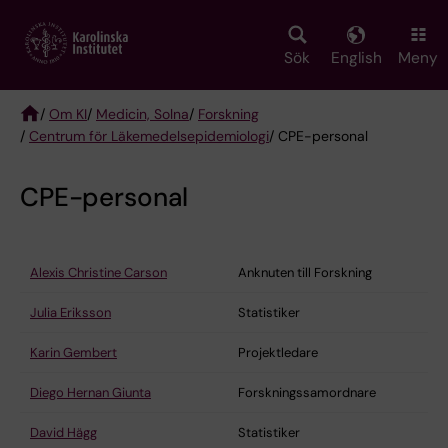
Skip
to
main
Sök
English
Meny
content
/
Om KI
/
Medicin, Solna
/
Forskning
/
Centrum för Läkemedelsepidemiologi
/ CPE-personal
Breadcrumb
CPE-personal
Alexis Christine Carson
Anknuten till Forskning
Julia Eriksson
Statistiker
Karin Gembert
Projektledare
Diego Hernan Giunta
Forskningssamordnare
David Hägg
Statistiker