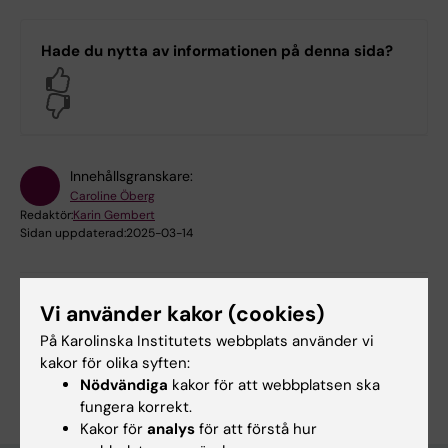
Hade du nytta av informationen på denna sida?
Yes
No
Innehållsgranskare:
Caroline Öberg
Redaktör:
Karin Gembert
Sidan uppdaterad:
2025-03-14
Dela
Vi använder kakor (cookies)
På Karolinska Institutets webbplats använder vi
kakor för olika syften:
Nödvändiga
kakor för att webbplatsen ska
fungera korrekt.
Kakor för
analys
för att förstå hur