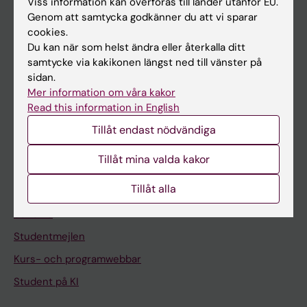
Viss information kan överföras till länder utanför EU.
Genom att samtycka godkänner du att vi sparar
Om KI
cookies.
Du kan när som helst ändra eller återkalla ditt
samtycke via kakikonen längst ned till vänster på
På gång
sidan.
Nyheter
Mer information om våra kakor
Read this information in English
Kalender
Tillåt endast nödvändiga
Student
Tillåt mina valda kakor
Ladok
Tillåt alla
Canvas
Schema
Studentmejlen
Kurs- och programwebbar
Student på KI