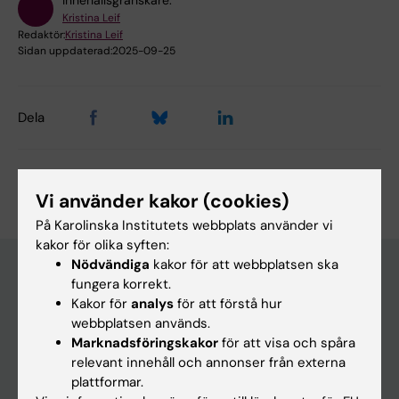
Kristina Leif
Redaktör:
Kristina Leif
Sidan uppdaterad:
2025-09-25
Dela
Vi använder kakor (cookies)
På Karolinska Institutets webbplats använder vi
kakor för olika syften:
Nödvändiga
kakor för att webbplatsen ska
fungera korrekt.
Kakor för
analys
för att förstå hur
Huvudmeny
webbplatsen används.
Utbildning
Marknadsföringskakor
för att visa och spåra
relevant innehåll och annonser från externa
Forskarutbildning
plattformar.
Forskning