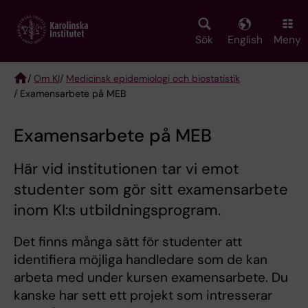
Skip
to
main
Sök
English
Meny
content
/
Om KI
/
Medicinsk epidemiologi och biostatistik
/ Examensarbete på MEB
Breadcrumb
Examensarbete på MEB
Här vid institutionen tar vi emot
studenter som gör sitt examensarbete
inom KI:s utbildningsprogram.
Det finns många sätt för studenter att
identifiera möjliga handledare som de kan
arbeta med under kursen examensarbete. Du
kanske har sett ett projekt som intresserar