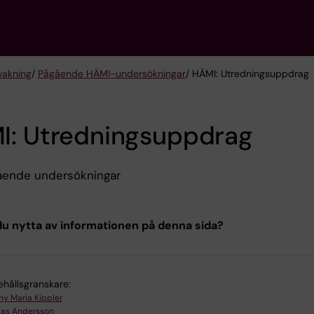
vakning
/
Pågående HÄMI-undersökningar
/ HÄMI: Utredningsuppdrag
I: Utredningsuppdrag
ående undersökningar
u nytta av informationen på denna sida?
ehållsgranskare:
ny Maria Kippler
las Andersson