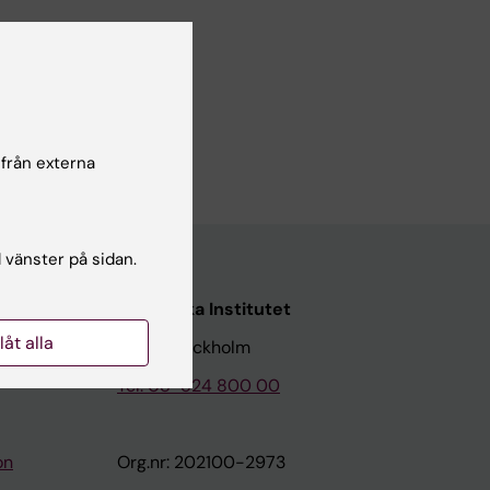
 från externa
l vänster på sidan.
Karolinska Institutet
llåt alla
171 77 Stockholm
Tel: 08-524 800 00
on
Org.nr: 202100-2973