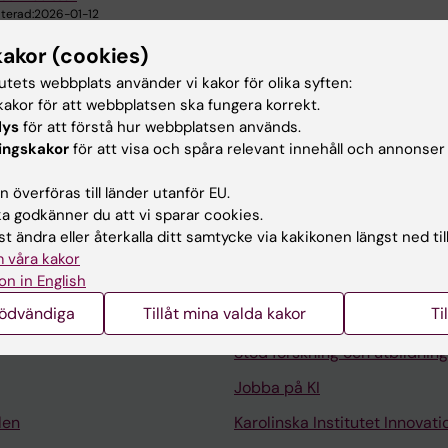
terad:
2026-01-12
kakor (cookies)
tutets webbplats använder vi kakor för olika syften:
akor för att webbplatsen ska fungera korrekt.
lys
för att förstå hur webbplatsen används.
ingskakor
för att visa och spåra relevant innehåll och annonser
 överföras till länder utanför EU.
 godkänner du att vi sparar cookies.
t ändra eller återkalla ditt samtycke via kakikonen längst ned til
 våra kakor
on in English
Kontakta och besök KI
nödvändiga
Tillåt mina valda kakor
Ti
Universitetsbiblioteket
Stöd forskning och utbildning
Jobba på KI
len
Karolinska Institutet Innovati