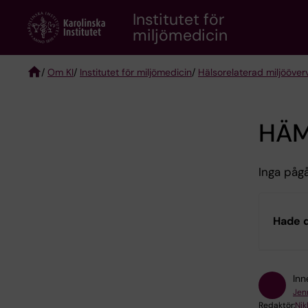
Skip
Institutet för
to
miljömedicin
main
content
/
Om KI
/
Institutet för miljömedicin
/
Hälsorelaterad miljööver
Breadcrumb
HÄM
Inga påg
Hade d
Inn
Jen
Redaktör:
Nik