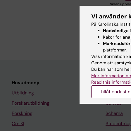
Sidan uppda
Vi använder 
På Karolinska Insti
Dela
Nödvändiga
k
Kakor för
ana
Marknadsför
plattformar.
Viss information kan
Genom att samtycka
Du kan när som hels
Mer information om
Read this informati
Huvudmeny
Student
Tillåt endast 
Utbildning
Ladok
Forskarutbildning
Canvas
Forskning
Schema
Om KI
Studentmej