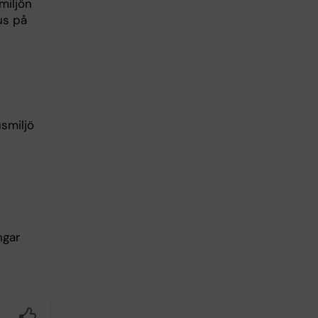
smiljön
us på
smiljö
ngar
Yes