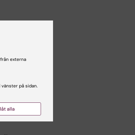
ker av
 från
 från externa
åga och
för att
l vänster på sidan.
skap i
llåt alla