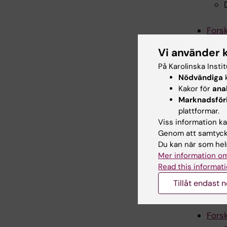
Fors
Vi använder 
På Karolinska Insti
Nödvändiga
k
Kakor för
ana
Marknadsför
Fors
plattformar.
Viss information kan
Genom att samtycka
Du kan när som hels
Mer information om
Read this informati
Tillåt endast 
Fors