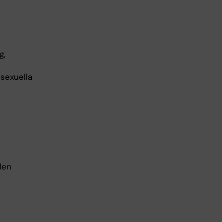
g,
 sexuella
den