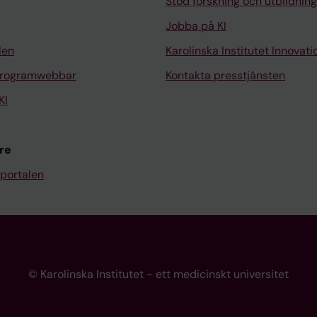
Stöd forskning och utbildning
Jobba på KI
len
Karolinska Institutet Innovati
programwebbar
Kontakta presstjänsten
KI
re
portalen
© Karolinska Institutet - ett medicinskt universitet