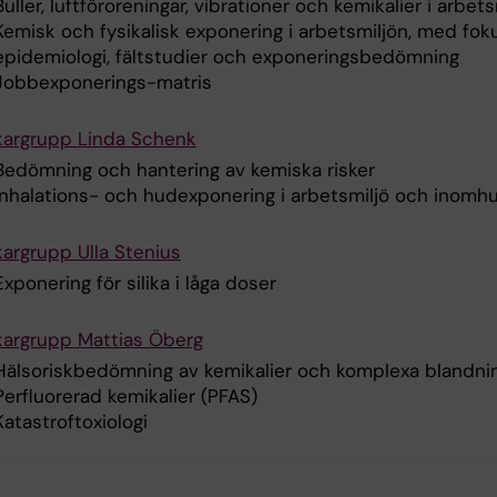
Buller, luftföroreningar, vibrationer och kemikalier i arbet
Kemisk och fysikalisk exponering i arbetsmiljön, med fok
epidemiologi, fältstudier och exponeringsbedömning
Jobbexponerings-matris
kargrupp Linda Schenk
Bedömning och hantering av kemiska risker
Inhalations- och hudexponering i arbetsmiljö och inomhu
kargrupp Ulla Stenius
Exponering för silika i låga doser
kargrupp Mattias Öberg
Hälsoriskbedömning av kemikalier och komplexa blandni
Perfluorerad kemikalier (PFAS)
Katastroftoxiologi