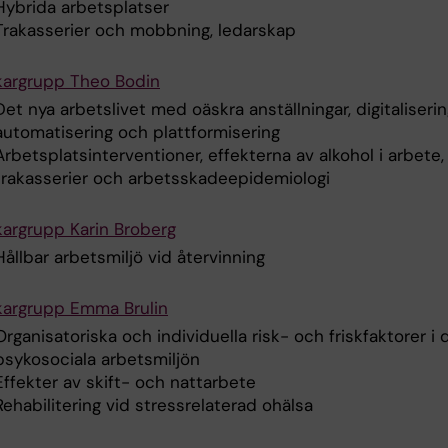
Hybrida arbetsplatser
Trakasserier och mobbning, ledarskap
kargrupp Theo Bodin
Det nya arbetslivet med oäskra anställningar, digitaliserin
automatisering och plattformisering
Arbetsplatsinterventioner, effekterna av alkohol i arbete,
trakasserier och arbetsskadeepidemiologi
kargrupp Karin Broberg
Hållbar arbetsmiljö vid återvinning
kargrupp Emma Brulin
Organisatoriska och individuella risk- och friskfaktorer i 
psykosociala arbetsmiljön
Effekter av skift- och nattarbete
Rehabilitering vid stressrelaterad ohälsa