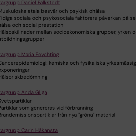
kargrupp Daniel Falkstedt
Muskuloskeletala besvär och psykisk ohälsa
Tidiga sociala och psykosociala faktorers påverkan på s
hälsa och social prestation
Hälsoskillnader mellan socioekonomiska grupper, yrken 
utbildningsgrupper
kargrupp Maria Feychting
Cancerepidemiologi: kemiska och fysikaliska yrkesmässi
exponeringar
Hälsoriskbedömning
kargrupp Anda Gliga
Svetspartiklar
Partiklar som genereras vid förbränning
Brandemissionspartiklar från nya "gröna" material
kargrupp Carin Håkansta