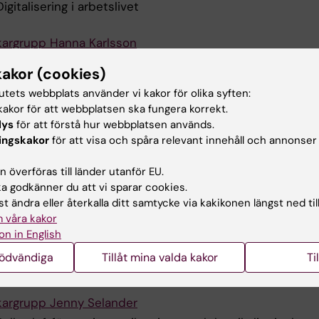
Digitalisering i arbetslivet
kargrupp Hanna Karlsson
Toxiska effekter, bakomliggande mekanismer och hälsoris
kakor (cookies)
olika partiklar
tutets webbplats använder vi kakor för olika syften:
Partiklar från yrkesmiljöer (svetsning, 3D-printning) samt
akor för att webbplatsen ska fungera korrekt.
nano- och mikroplaster
lys
för att förstå hur webbplatsen används.
ingskakor
för att visa och spåra relevant innehåll och annonser
kargrupp Lydia Kwak
Identifiera risker för ohälsa och främja hälsa, arbetsförm
 överföras till länder utanför EU.
produktivitet på arbetsplatsen och i privatlivet
 godkänner du att vi sparar cookies.
Utveckla, utvärdera och implementera effektiva metoder 
t ändra eller återkalla ditt samtycke via kakikonen längst ned til
främja hälsa på arbetsplatsen med specifikt fokus på
 våra kakor
förebyggande av stress och psykisk ohälsa
on in English
Implementeringsforskning för att effektivt föra in ny kun
nödvändiga
Tillåt mina valda kakor
Ti
olika typer av verksamheter
kargrupp Jenny Selander