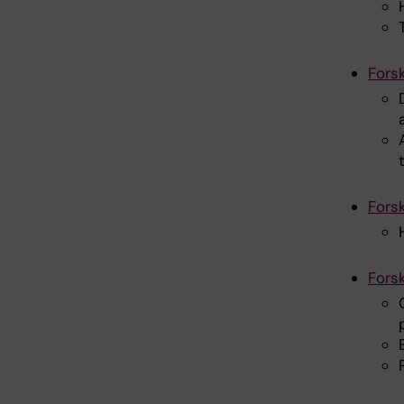
Fors
Fors
Fors