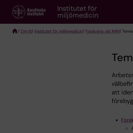
Skip
Institutet för
to
miljömedicin
main
content
/
Om KI
/
Institutet för miljömedicin
/
Forskning vid IMM
/ Tema
Breadcrumb
Tem
Arbetsm
välbefi
att ide
förebyg
Fors