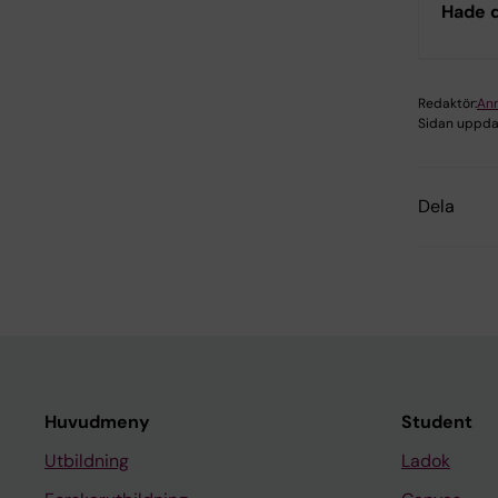
Hade d
Redaktör:
Ann
Sidan uppda
Dela
Huvudmeny
Student
Utbildning
Ladok