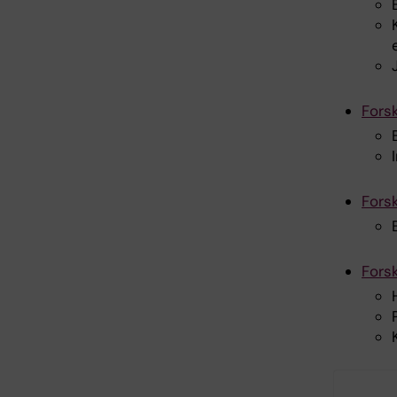
Fors
Fors
Fors