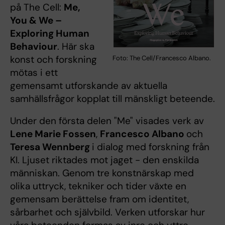
på The Cell:
Me,
You & We –
Exploring Human
Behaviour
. Här ska
konst och forskning
Foto: The Cell/Francesco Albano.
mötas i ett
gemensamt utforskande av aktuella
samhällsfrågor kopplat till mänskligt beteende.
Under den första delen "Me" visades verk av
Lene Marie Fossen
,
Francesco Albano
och
Teresa Wennberg
i dialog med forskning från
KI. Ljuset riktades mot jaget - den enskilda
människan. Genom tre konstnärskap med
olika uttryck, tekniker och tider växte en
gemensam berättelse fram om identitet,
sårbarhet och självbild. Verken utforskar hur