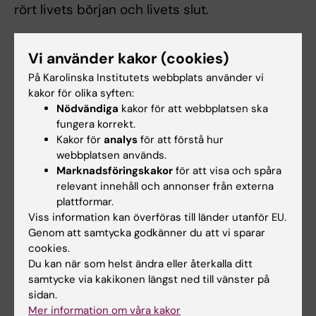
rört livets början och livets slut.
Kalender
Vi använder kakor (cookies)
På Karolinska Institutets webbplats använder vi
kakor för olika syften:
Aktiviteter The Cell
Nödvändiga
kakor för att webbplatsen ska
Det finns just nu inga aktuella evenemang att visa.
fungera korrekt.
Kakor för
analys
för att förstå hur
webbplatsen används.
Marknadsföringskakor
för att visa och spåra
Program
relevant innehåll och annonser från externa
plattformar.
Viss information kan överföras till länder utanför EU.
Se hela The Cell:s program
Genom att samtycka godkänner du att vi sparar
cookies.
Bidra som doktorand eller forskare
Du kan när som helst ändra eller återkalla ditt
samtycke via kakikonen längst ned till vänster på
Som doktorander eller forskare på KI är The
sidan.
Cell en möjlighet att kommunicera forskning
Mer information om våra kakor