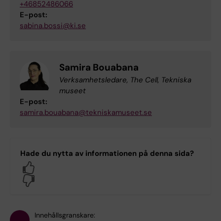
+46852486066
E-post:
sabina.bossi@ki.se
Samira Bouabana
Verksamhetsledare, The Cell, Tekniska
museet
E-post:
samira.bouabana@tekniskamuseet.se
Hade du nytta av informationen på denna sida?
Yes
No
Innehållsgranskare: