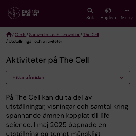
Skip
to
main
Sök
English
Meny
content
/
Om KI
/
Samverkan och innovation
/
The Cell
/ Utställningar och aktiviteter
Breadcrumb
Aktiviteter på The Cell
Hitta på sidan
På The Cell kan du ta del av
utställningar, visningar och samtal kring
spännande ämnen kopplat till life
science. I maj 2025 öppnade en
utställning på temat mänskligt