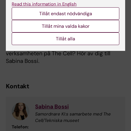
till en bredare målgrupp. Tillsammans med
Read this information in English
konstnärer och Tekniska museets pedagoger
Tillåt endast nödvändiga
kan vi erbjuda intresseväckande och
inspirerande aktiviteter som utställningar,
Tillåt mina valda kakor
performance och samtal.
Tillåt alla
Har du förslag eller idéer kopplat till
verksamheten på The Cell? Hör av dig till
Sabina Bossi.
Kontakt
Sabina Bossi
Samordnare KI:s samarbete med The
Cell/Tekniska museet
Telefon: